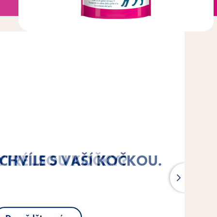
 KOČEK: UŽ NIKDY
 KOČEK: UŽ NIKDY
HVÍLE S VAŠÍ KOČKOU.
YTRÉ JSOU KOČKY?
YTRÉ JSOU KOČKY?
DNÁ VĚC V MISCE
DNÁ VĚC V MISCE