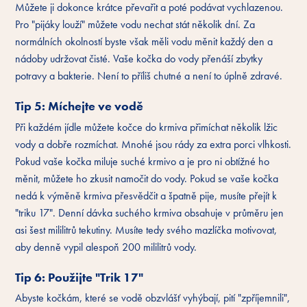
Můžete ji dokonce krátce převařit a poté podávat vychlazenou.
Pro "pijáky louží" můžete vodu nechat stát několik dní. Za
normálních okolností byste však měli vodu měnit každý den a
nádoby udržovat čisté. Vaše kočka do vody přenáší zbytky
potravy a bakterie. Není to příliš chutné a není to úplně zdravé.
Tip 5: Míchejte ve vodě
Při každém jídle můžete kočce do krmiva přimíchat několik lžic
vody a dobře rozmíchat. Mnohé jsou rády za extra porci vlhkosti.
Pokud vaše kočka miluje suché krmivo a je pro ni obtížné ho
měnit, můžete ho zkusit namočit do vody. Pokud se vaše kočka
nedá k výměně krmiva přesvědčit a špatně pije, musíte přejít k
"triku 17". Denní dávka suchého krmiva obsahuje v průměru jen
asi šest mililitrů tekutiny. Musíte tedy svého mazlíčka motivovat,
aby denně vypil alespoň 200 mililitrů vody.
Tip 6: Použijte "Trik 17"
Abyste kočkám, které se vodě obzvlášť vyhýbají, pití "zpříjemnili",