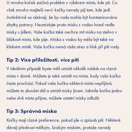
U mnoha koček začíná problém s výběrem místa, kde pít. Co
však mnoho majitelů neví: kočky nerady pijí tam, kde jedí.
Instinktivně se obávají, že by voda mohla být kontaminována
zbytky potravy. Neumisťujte proto misku s vodou hned vedle
misky s jídlem. Vaše kočka také nechce mít misku na stelivo v
blízkosti místa, kde pije. Miska s vodou by měla být také na
klidném místě. Vaše kočka nemá ráda stres a hluk při pití vody.
Tip 2: Více příležitostí, více pití
V ideálním případě byste měli umístit několik nádob na různá
místa v domě. Můžete je také umístit na místa, kudy vaše kočka
často prochází. Pokud vaše kočka některá místa nepřijímá,
můžete to zkoušet dál a umístit misky jinam. Jakmile kočka jedno
nebo dvě místa přijme, můžete ostatní misky odložit.
Tip 3: Správná miska
Kočky mají různé preference, pokud jde o způsob pití. Některé
dávají přednost mělkým, širokým miskám, protože nerady