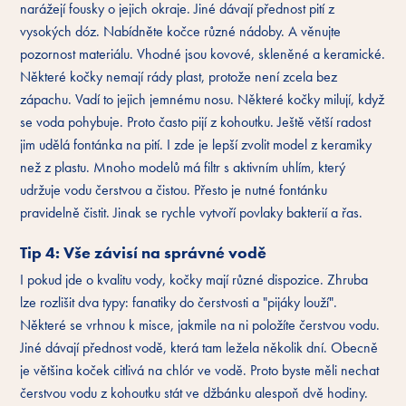
narážejí fousky o jejich okraje. Jiné dávají přednost pití z
vysokých dóz. Nabídněte kočce různé nádoby. A věnujte
pozornost materiálu. Vhodné jsou kovové, skleněné a keramické.
Některé kočky nemají rády plast, protože není zcela bez
zápachu. Vadí to jejich jemnému nosu. Některé kočky milují, když
se voda pohybuje. Proto často pijí z kohoutku. Ještě větší radost
jim udělá fontánka na pití. I zde je lepší zvolit model z keramiky
než z plastu. Mnoho modelů má filtr s aktivním uhlím, který
udržuje vodu čerstvou a čistou. Přesto je nutné fontánku
pravidelně čistit. Jinak se rychle vytvoří povlaky bakterií a řas.
Tip 4: Vše závisí na správné vodě
I pokud jde o kvalitu vody, kočky mají různé dispozice. Zhruba
lze rozlišit dva typy: fanatiky do čerstvosti a "pijáky louží".
Některé se vrhnou k misce, jakmile na ni položíte čerstvou vodu.
Jiné dávají přednost vodě, která tam ležela několik dní. Obecně
je většina koček citlivá na chlór ve vodě. Proto byste měli nechat
čerstvou vodu z kohoutku stát ve džbánku alespoň dvě hodiny.