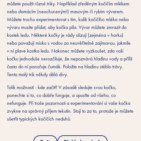
můžete použít různé triky. Například zředěným kočičím mlékem
nebo domácím (neochuceným!) masovým či rybím vývarem.
Můžete trochu experimentovat s tím, kolik kočičího mléka nebo
vývaru musíte přidat, aby kočka pila. Vývar můžete zmrazit do
kostek ledu. Některé kočky je rády olizují (zejména v horku)
nebo považují misku s vodou za neuvěřitelně zajímavou, jakmile
v ní plave kostka ledu. Nakonec můžete vyzkoušet, zda vaši
kočku jednoduše nerozčiluje, že nepoznává hladinu vody a příliš
často do ní ponořuje čumák. Položte na hladinu stéblo trávy.
Tento malý trik někdy dělá divy.
Tolik možností - kde začít? V zásadě sledujte svou kočku,
ponechte si to, co dobře funguje, a upusťte od všeho, co
nefunguje. Při troše pozornosti a experimentování si vaše kočka
zvykne na správný příjem tekutin. Stojí to za to, protože je můžete
ušetřit typických kočičích neduhů.