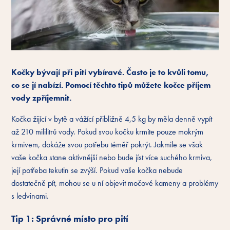
Kočky bývají při pití vybíravé. Často je to kvůli tomu,
co se jí nabízí. Pomocí těchto tipů můžete kočce příjem
vody zpříjemnit.
Kočka žijící v bytě a vážící přibližně 4,5 kg by měla denně vypít
až 210 mililitrů vody. Pokud svou kočku krmíte pouze mokrým
krmivem, dokáže svou potřebu téměř pokrýt. Jakmile se však
vaše kočka stane aktivnější nebo bude jíst více suchého krmiva,
její potřeba tekutin se zvýší. Pokud vaše kočka nebude
dostatečně pít, mohou se u ní objevit močové kameny a problémy
s ledvinami.
Tip 1: Správné místo pro pití