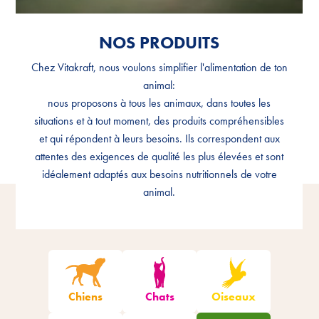
NOS PRODUITS
NOS PRODUITS
Chez Vitakraft, nous voulons simplifier l'alimentation de ton
Chez Vitakraft, nous voulons simplifier l'alimentation de ton
animal:
animal:
nous proposons à tous les animaux, dans toutes les
nous proposons à tous les animaux, dans toutes les
situations et à tout moment, des produits compréhensibles
situations et à tout moment, des produits compréhensibles
et qui répondent à leurs besoins. Ils correspondent aux
et qui répondent à leurs besoins. Ils correspondent aux
attentes des exigences de qualité les plus élevées et sont
attentes des exigences de qualité les plus élevées et sont
idéalement adaptés aux besoins nutritionnels de votre
idéalement adaptés aux besoins nutritionnels de votre
animal.
animal.
Filtrer les produits
Chiens
Chats
Oiseaux