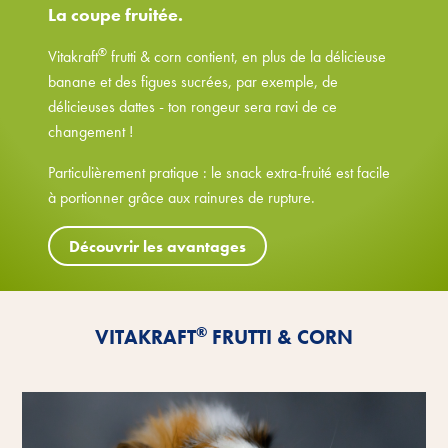
La coupe fruitée.
®
Vitakraft
frutti & corn contient, en plus de la délicieuse
banane et des figues sucrées, par exemple, de
délicieuses dattes - ton rongeur sera ravi de ce
changement !
Particulièrement pratique : le snack extra-fruité est facile
à portionner grâce aux rainures de rupture.
Découvrir les avantages
®
VITAKRAFT
FRUTTI & CORN