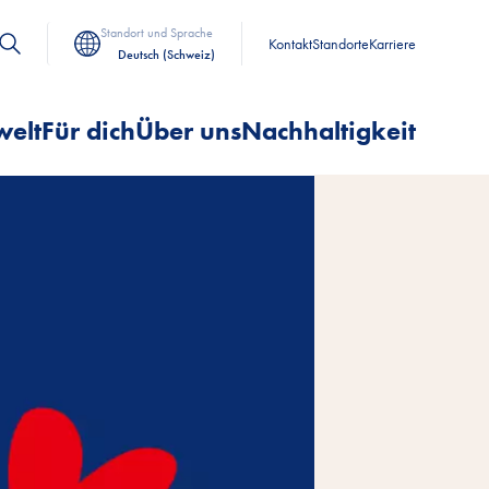
Standort und Sprache
Kontakt
Standorte
Karriere
Deutsch (Schweiz)
welt
Für dich
Über uns
Nachhaltigkeit