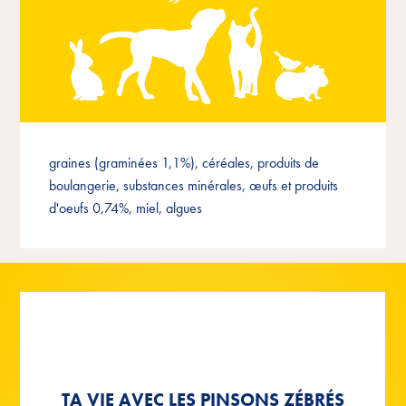
graines (graminées 1,1%), céréales, produits de
boulangerie, substances minérales, œufs et produits
d'oeufs 0,74%, miel, algues
TA VIE AVEC LES PINSONS ZÉBRÉS
LE BONHEUR DES OISEAUX EN
LE BONHEUR DES OISEAUX EN