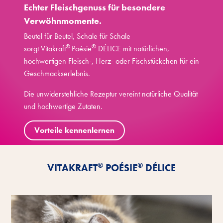
Echter Fleischgenuss für besondere
Verwöhnmomente.
Beutel für Beutel, Schale für Schale
®
®
sorgt Vitakraft
Poésie
DÉLICE mit natürlichen,
hochwertigen Fleisch-, Herz- oder Fischstückchen für ein
Geschmackserlebnis.
Die unwiderstehliche Rezeptur vereint natürliche Qualität
und hochwertige Zutaten.
Vorteile kennenlernen
®
®
VITAKRAFT
POÉSIE
DÉLICE