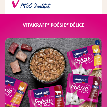
MSC Qualität
Qualität aus nachhaltiger Fischerei eingesetzt.
®
®
VITAKRAFT
POÉSIE
DÉLICE
​​®
DÉLICE
Poésie
Folgende Produkte zählen zum Sortiment:
®
DÉLICE mit Huhn in Sauce
Poésie
®
DÉLICE mit Pute in Sauce
Poésie
®
DÉLICE mit Rind in Sauce
Poésie
®
DÉLICE mit Seelachs in Sauce
Poésie