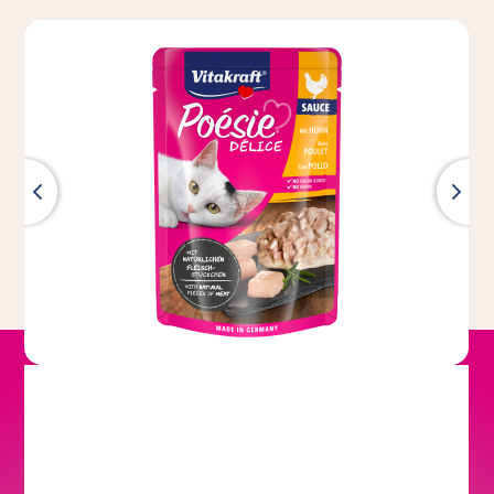
®
DÉLICE Multipack in Gelée
Poésie
Country Selection
®
DÉLICE Multipack in Gelée Meat
Poésie
& Fish Selection