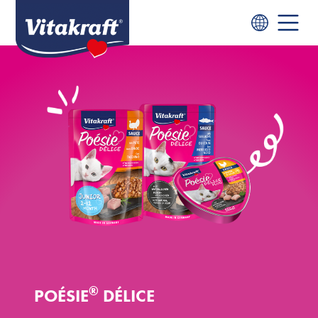
®
POÉSIE
DÉLICE