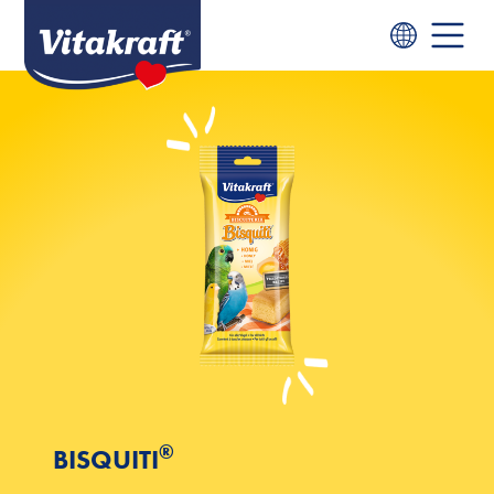
®
BISQUITI