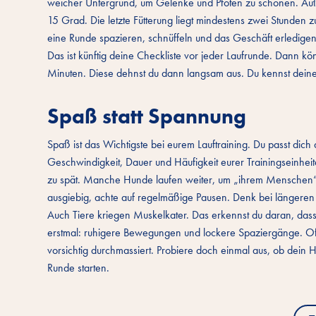
weicher Untergrund, um Gelenke und Pfoten zu schonen. Auß
15 Grad. Die letzte Fütterung liegt mindestens zwei Stunden z
eine Runde spazieren, schnüffeln und das Geschäft erledigen.
Das ist künftig deine Checkliste vor jeder Laufrunde. Dann 
Minuten. Diese dehnst du dann langsam aus. Du kennst dein
Spaß statt Spannung
Spaß ist das Wichtigste bei eurem Lauftraining. Du passt dich
Geschwindigkeit, Dauer und Häufigkeit eurer Trainingseinheit
zu spät. Manche Hunde laufen weiter, um „ihrem Menschen“ z
ausgiebig, achte auf regelmäßige Pausen. Denk bei längere
Auch Tiere kriegen Muskelkater. Das erkennst du daran, dass 
erstmal: ruhigere Bewegungen und lockere Spaziergänge. Of
vorsichtig durchmassiert. Probiere doch einmal aus, ob dein 
Runde starten.