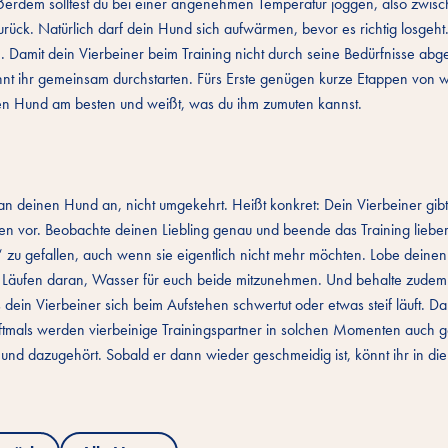
erdem solltest du bei einer angenehmen Temperatur joggen, also zwis
urück. Natürlich darf dein Hund sich aufwärmen, bevor es richtig losgeht.
 Damit dein Vierbeiner beim Training nicht durch seine Bedürfnisse abgel
könnt ihr gemeinsam durchstarten. Fürs Erste genügen kurze Etappen von
en Hund am besten und weißt, was du ihm zumuten kannst.
 an deinen Hund an, nicht umgekehrt. Heißt konkret: Dein Vierbeiner gib
en vor. Beobachte deinen Liebling genau und beende das Training lieber 
u gefallen, auch wenn sie eigentlich nicht mehr möchten. Lobe deinen 
n Läufen daran, Wasser für euch beide mitzunehmen. Und behalte zudem
dein Vierbeiner sich beim Aufstehen schwertut oder etwas steif läuft. Da
tmals werden vierbeinige Trainingspartner in solchen Momenten auch 
Hund dazugehört. Sobald er dann wieder geschmeidig ist, könnt ihr in di