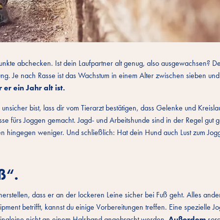
 Punkte abchecken. Ist dein Laufpartner alt genug, also ausgewachsen? D
ung. Je nach Rasse ist das Wachstum in einem Alter zwischen sieben un
r ein Jahr alt ist.
 unsicher bist, lass dir vom Tierarzt bestätigen, dass Gelenke und Kreisla
sse fürs Joggen gemacht. Jagd- und Arbeitshunde sind in der Regel gut g
n hingegen weniger. Und schließlich: Hat dein Hund auch Lust zum Jog
ß“.
erstellen, dass er an der lockeren Leine sicher bei Fuß geht. Alles ander
ment betrifft, kannst du einige Vorbereitungen treffen. Eine spezielle J
ggingleine nicht an einem Halsband angebracht werden.
Außerdem
sor