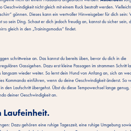
to Geschwindigkeit nicht gleich mit einem Ruck bestraft werden. Vielleicht 
schirr“ gönnen. Dieses kann ein wertvoller Hinweisgeber für dich sein: 
t so sein Ding. Schaut er dich jedoch freudig an, kannst du sicher sein, 
rs gleich in den „Trainingsmodus“ findet.
en schrittweise an. Das kannst du bereits üben, bevor du dich in die
 regulären Gassigehen. Dazu erst kleine Passagen im strammen Schritt l
 langsam wieder weiter. So lernt dein Hund von Anfang an, sich an we
lles Kommando einführen, wenn du deine Geschwindigkeit änderst. So v
u in den Laufschritt übergehst. Übst du diese Tempowechsel lange genug,
do deiner Geschwindigkeit an.
 Laufeinheit.
ngungen: Dazu gehören eine ruhige Tageszeit, eine ruhige Umgebung sowi