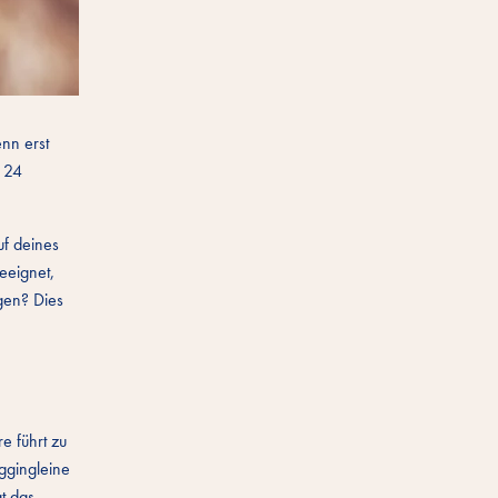
enn erst
d 24
uf deines
eeignet,
gen? Dies
e führt zu
oggingleine
gt das