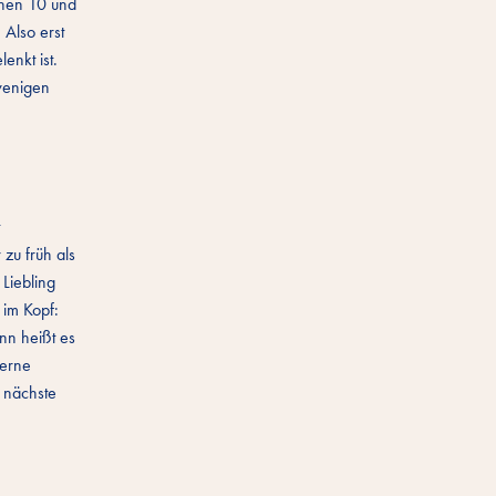
chen 10 und
 Also erst
enkt ist.
 wenigen
t
zu früh als
Liebling
 im Kopf:
nn heißt es
gerne
e nächste