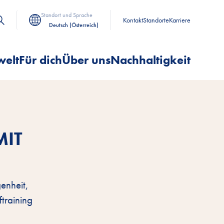
Standort und Sprache
Kontakt
Standorte
Karriere
Deutsch (Österreich)
welt
Für dich
Über uns
Nachhaltigkeit
MIT
enheit,
training