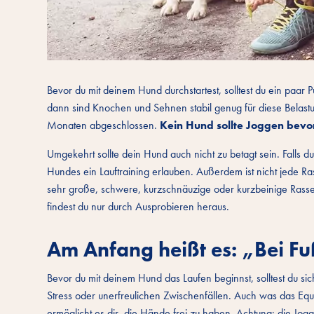
Bevor du mit deinem Hund durchstartest, solltest du ein paar
dann sind Knochen und Sehnen stabil genug für diese Belast
Monaten abgeschlossen.
Kein Hund sollte Joggen bevor e
Umgekehrt sollte dein Hund auch nicht zu betagt sein. Falls du
Hundes ein Lauftraining erlauben. Außerdem ist nicht jede Ra
sehr große, schwere, kurzschnäuzige oder kurzbeinige Rasse
findest du nur durch Ausprobieren heraus.
Am Anfang heißt es: „Bei Fu
Bevor du mit deinem Hund das Laufen beginnst, solltest du sich
Stress oder unerfreulichen Zwischenfällen. Auch was das Equip
ermöglicht es dir, die Hände frei zu haben. Achtung: die Jo