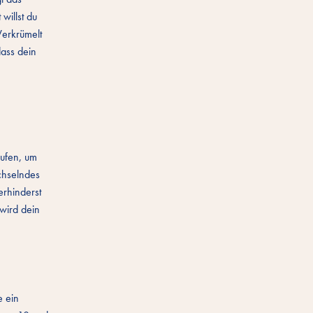
willst du
Verkrümelt
dass dein
aufen, um
chselndes
erhinderst
 wird dein
e ein