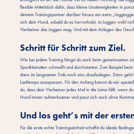
flexible Mittelstück dafür, dass kleine Unstimmigkeiten in punc
deinem Trainingspartner darüber hinaus ein extra „Joggingge
sich dein Hund, sobald du es hervorholst, ist Joggen wohl nich
Vierbeiner das Joggen mag. Und mit dem Anlegen des Geschir
Schritt für Schritt zum Ziel.
Wie bei jedem Training fängst du auch beim gemeinsamen Jogg
Sportklamotten schmeißt und durchstartest. Zum Beispiel beim
dann im langsamen Trab noch eins draufzulegen. Dann geht’s
Lauftempo anzupassen. Für den Anfang kannst du ein spezie
du, dass dein Vierbeiner jedes Mal in die Leine fällt, wenn d
Hund immer aufmerksamer und passt sich auch ohne Komman
Und los geht’s mit der ersten
Für die erste echte Trainingseinheit schaffst du ideale Bedi