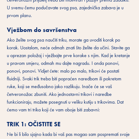
U svemu čemu podučavate svog psa, zajednička zabava je u
prvom planu.
Vježbom do savršenstva
Ako želite svog psa naučiti triku, morate ga uvoditi korak po
korak. Uostalom, neće odmah znati što želite da učini. Stavite ga
u oprezan položaj i vježbajte prve korake s njim. Kad je kretanje
u pravom smjeru, odmah mu dajte nagradu. I onda ponovi,
ponovi, ponovi. Vidjet ćete: malo po malo, trikovi će postati
fluidniji. Svaki trik treba biti popraćen naredbom ili pokretom
ruke, koji se međusobno jako razlikuju. Inače će se vaš
četveronožac zbuniti. Ako jednostavni trikovi i naredbe
funkcioniraju, možete posegnuti u veliku kutiju s trikovima. Dat
ćemo vam tri trika koji će vam oboje biti zabavni:
TRIK 1: OČISTITE SE
Ne bi li bilo sjajno kada bi vaš pas mogao sam pospremati svoje