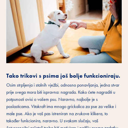
Tako trikovi s psima još bolje funkcioniraju.
Osim strpljenja i stalnih vježbi, odnosno ponavljanja, jedna stvar
prije svega mora biti ispravna: nagrada. Kako ćete nagraditi u
potpunosti ovisi o vašem psu. Naravno, najbolje je s
poslasticama. Vitakraft ima mnogo grickalica za pse za velike i
male pse. Ako je vaš pas istreniran na zvukove klikera, to
također funkcionira, naravno. U svakom slučaju, vaš
četveronožni prijatelj treba biti motiviran i pažljiv prema zadatku.