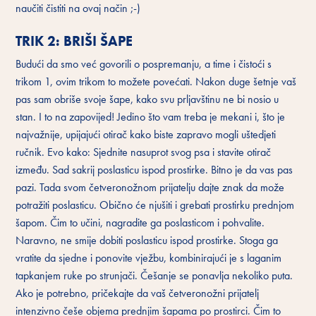
naučiti čistiti na ovaj način ;-)
TRIK 2: BRIŠI ŠAPE
Budući da smo već govorili o pospremanju, a time i čistoći s
trikom 1, ovim trikom to možete povećati. Nakon duge šetnje vaš
pas sam obriše svoje šape, kako svu prljavštinu ne bi nosio u
stan. I to na zapovijed! Jedino što vam treba je mekani i, što je
najvažnije, upijajući otirač kako biste zapravo mogli uštedjeti
ručnik. Evo kako: Sjednite nasuprot svog psa i stavite otirač
između. Sad sakrij poslasticu ispod prostirke. Bitno je da vas pas
pazi. Tada svom četveronožnom prijatelju dajte znak da može
potražiti poslasticu. Obično će njušiti i grebati prostirku prednjom
šapom. Čim to učini, nagradite ga poslasticom i pohvalite.
Naravno, ne smije dobiti poslasticu ispod prostirke. Stoga ga
vratite da sjedne i ponovite vježbu, kombinirajući je s laganim
tapkanjem ruke po strunjači. Češanje se ponavlja nekoliko puta.
Ako je potrebno, pričekajte da vaš četveronožni prijatelj
intenzivno češe objema prednjim šapama po prostirci. Čim to