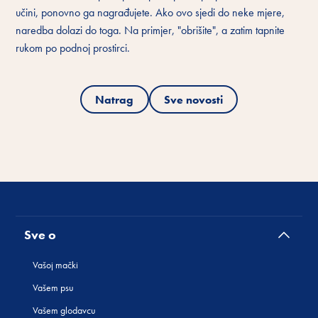
učini, ponovno ga nagrađujete. Ako ovo sjedi do neke mjere,
naredba dolazi do toga. Na primjer, "obrišite", a zatim tapnite
rukom po podnoj prostirci.
Natrag
Sve novosti
Sve o
Vašoj mački
Vašem psu
Vašem glodavcu