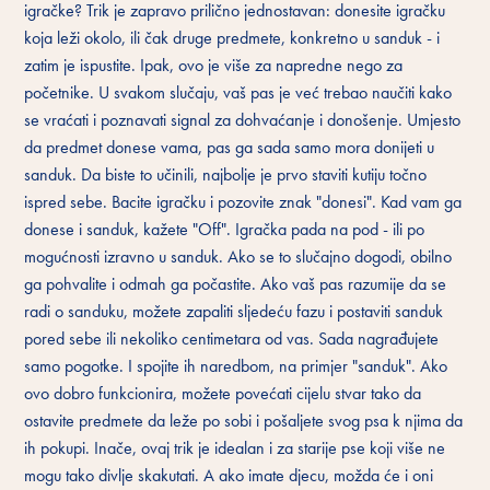
igračke? Trik je zapravo prilično jednostavan: donesite igračku
koja leži okolo, ili čak druge predmete, konkretno u sanduk - i
zatim je ispustite. Ipak, ovo je više za napredne nego za
početnike. U svakom slučaju, vaš pas je već trebao naučiti kako
se vraćati i poznavati signal za dohvaćanje i donošenje. Umjesto
da predmet donese vama, pas ga sada samo mora donijeti u
sanduk. Da biste to učinili, najbolje je prvo staviti kutiju točno
ispred sebe. Bacite igračku i pozovite znak "donesi". Kad vam ga
donese i sanduk, kažete "Off". Igračka pada na pod - ili po
mogućnosti izravno u sanduk. Ako se to slučajno dogodi, obilno
ga pohvalite i odmah ga počastite. Ako vaš pas razumije da se
radi o sanduku, možete zapaliti sljedeću fazu i postaviti sanduk
pored sebe ili nekoliko centimetara od vas. Sada nagrađujete
samo pogotke. I spojite ih naredbom, na primjer "sanduk". Ako
ovo dobro funkcionira, možete povećati cijelu stvar tako da
ostavite predmete da leže po sobi i pošaljete svog psa k njima da
ih pokupi. Inače, ovaj trik je idealan i za starije pse koji više ne
mogu tako divlje skakutati. A ako imate djecu, možda će i oni