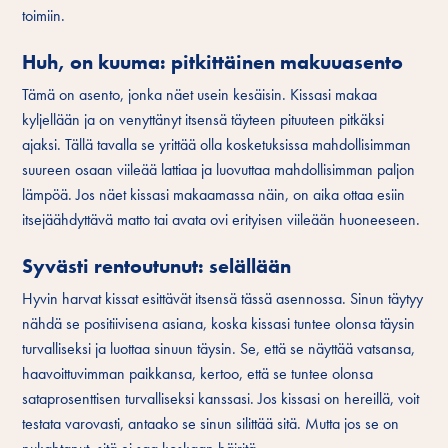
toimiin.
Huh, on kuuma: pitkittäinen makuuasento
Tämä on asento, jonka näet usein kesäisin. Kissasi makaa
kyljellään ja on venyttänyt itsensä täyteen pituuteen pitkäksi
ajaksi. Tällä tavalla se yrittää olla kosketuksissa mahdollisimman
suureen osaan viileää lattiaa ja luovuttaa mahdollisimman paljon
lämpöä. Jos näet kissasi makaamassa näin, on aika ottaa esiin
itsejäähdyttävä matto tai avata ovi erityisen viileään huoneeseen.
Syvästi rentoutunut: selällään
Hyvin harvat kissat esittävät itsensä tässä asennossa. Sinun täytyy
nähdä se positiivisena asiana, koska kissasi tuntee olonsa täysin
turvalliseksi ja luottaa sinuun täysin. Se, että se näyttää vatsansa,
haavoittuvimman paikkansa, kertoo, että se tuntee olonsa
sataprosenttisen turvalliseksi kanssasi. Jos kissasi on hereillä, voit
testata varovasti, antaako se sinun silittää sitä. Mutta jos se on