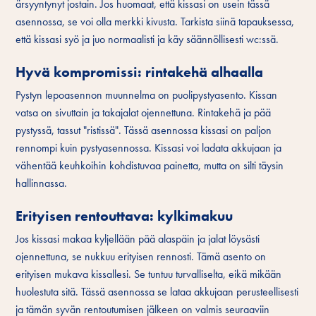
ärsyyntynyt jostain. Jos huomaat, että kissasi on usein tässä
asennossa, se voi olla merkki kivusta. Tarkista siinä tapauksessa,
että kissasi syö ja juo normaalisti ja käy säännöllisesti wc:ssä.
Hyvä kompromissi: rintakehä alhaalla
Pystyn lepoasennon muunnelma on puolipystyasento. Kissan
vatsa on sivuttain ja takajalat ojennettuna. Rintakehä ja pää
pystyssä, tassut "ristissä". Tässä asennossa kissasi on paljon
rennompi kuin pystyasennossa. Kissasi voi ladata akkujaan ja
vähentää keuhkoihin kohdistuvaa painetta, mutta on silti täysin
hallinnassa.
Erityisen rentouttava: kylkimakuu
Jos kissasi makaa kyljellään pää alaspäin ja jalat löysästi
ojennettuna, se nukkuu erityisen rennosti. Tämä asento on
erityisen mukava kissallesi. Se tuntuu turvalliselta, eikä mikään
huolestuta sitä. Tässä asennossa se lataa akkujaan perusteellisesti
ja tämän syvän rentoutumisen jälkeen on valmis seuraaviin