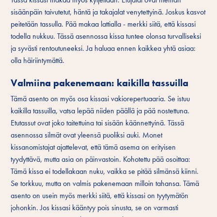
sisäänpäin taivutetut, häntä ja takajalat venytettyinä. Joskus kasvot
peitetään tassulla. Pää makaa lattialla - merkki siitä, että kissasi
todella nukkuu. Tässä asennossa kissa tuntee olonsa turvalliseksi
ja syvästi rentoutuneeksi. Ja haluaa ennen kaikkea yhtä asiaa:
olla häiriintymättä.
Valmiina pakenemaan: kaikilla tassuilla
Tämä asento on myös osa kissasi vakiorepertuaaria. Se istuu
kaikilla tassuilla, vatsa lepää niiden päällä ja pää nostettuna.
Etutassut ovat joko taitettuina tai sisään käännettyinä. Tässä
asennossa silmät ovat yleensä puoliksi auki. Monet
kissanomistajat ajattelevat, että tämä asema on erityisen
tyydyttävä, mutta asia on päinvastoin. Kohotettu pää osoittaa:
Tämä kissa ei todellakaan nuku, vaikka se pitää silmänsä kiinni.
Se torkkuu, mutta on valmis pakenemaan milloin tahansa. Tämä
asento on usein myös merkki siitä, että kissasi on tyytymätön
johonkin. Jos kissasi kääntyy pois sinusta, se on varmasti