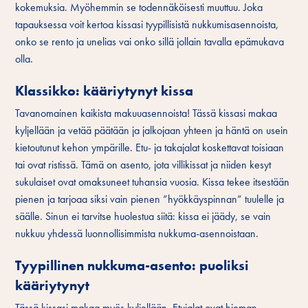
kokemuksia. Myöhemmin se todennäköisesti muuttuu. Joka
tapauksessa voit kertoa kissasi tyypillisistä nukkumisasennoista,
onko se rento ja unelias vai onko sillä jollain tavalla epämukava
olla.
Klassikko: kääriytynyt kissa
Tavanomainen kaikista makuuasennoista! Tässä kissasi makaa
kyljellään ja vetää päätään ja jalkojaan yhteen ja häntä on usein
kietoutunut kehon ympärille. Etu- ja takajalat koskettavat toisiaan
tai ovat ristissä. Tämä on asento, jota villikissat ja niiden kesyt
sukulaiset ovat omaksuneet tuhansia vuosia. Kissa tekee itsestään
pienen ja tarjoaa siksi vain pienen ”hyökkäyspinnan” tuulelle ja
säälle. Sinun ei tarvitse huolestua siitä: kissa ei jäädy, se vain
nukkuu yhdessä luonnollisimmista nukkuma-asennoistaan.
Tyypillinen nukkuma-asento: puoliksi
kääriytynyt
Tässä kissasi makaa myös kyljellään. Etujalat ovat hieman