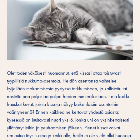
Olet todennäköisesti huomannut, että kissasi ottaa toistuvasti
tyypillisiä nukkuma-asentoja. Heidän asentonsa vaihtelee
kyljellään makaamisesta pystyssä torkkumiseen, ja kallistettu tai
nostettu pää paljastaa paljon heidän mielentilastaan. Entä kaikki
hauskat kuvat, joissa kissoja näkyy kaikenlaisiin asentoihin
vääntyneenä? Ennen kaikkea ne kertovat yhdestä asiasta:
kyseessä on luultavasti nuori yksilö, jonka uni on yksinkertaisesti
yllättänyt leikin ja peuhaamisen jälkeen. Pienet kissat voivat
rentoutua täysin aina ja kaikkialla; heillä ei ole vielä ollut huonoja