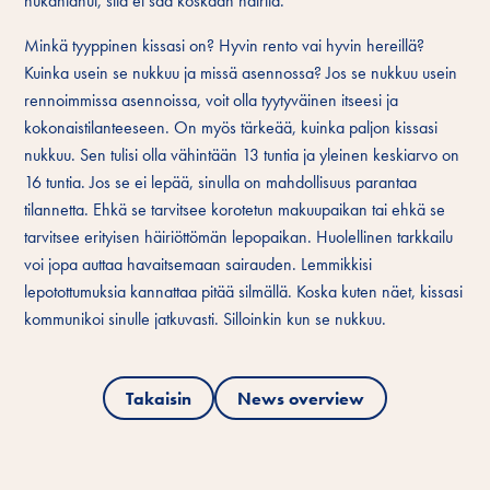
nukahtanut, sitä ei saa koskaan häiritä.
Minkä tyyppinen kissasi on? Hyvin rento vai hyvin hereillä?
Kuinka usein se nukkuu ja missä asennossa? Jos se nukkuu usein
rennoimmissa asennoissa, voit olla tyytyväinen itseesi ja
kokonaistilanteeseen. On myös tärkeää, kuinka paljon kissasi
nukkuu. Sen tulisi olla vähintään 13 tuntia ja yleinen keskiarvo on
16 tuntia. Jos se ei lepää, sinulla on mahdollisuus parantaa
tilannetta. Ehkä se tarvitsee korotetun makuupaikan tai ehkä se
tarvitsee erityisen häiriöttömän lepopaikan. Huolellinen tarkkailu
voi jopa auttaa havaitsemaan sairauden. Lemmikkisi
lepotottumuksia kannattaa pitää silmällä. Koska kuten näet, kissasi
kommunikoi sinulle jatkuvasti. Silloinkin kun se nukkuu.
Takaisin
News overview