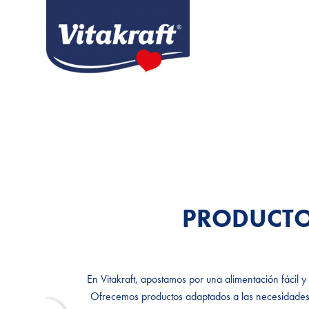
PRODUCT
PRODUCT
En Vitakraft, apostamos por una alimentación fácil y
En Vitakraft, apostamos por una alimentación fácil y
Ofrecemos productos adaptados a las necesidades n
Ofrecemos productos adaptados a las necesidades n