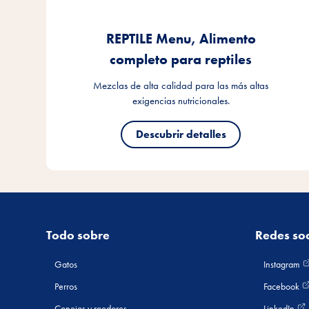
Todo sobre
Redes soc
Gatos
Instagram
Perros
Facebook
Conejos y roedores
LinkedIn