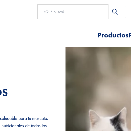
Productos
OS
OS
 saludable para tu mascota.
 saludable para tu mascota.
utricionales de todos los
utricionales de todos los