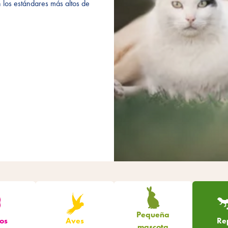
 los estándares más altos de
 los estándares más altos de
Productos
Pequeña
os
Aves
Rep
mascota