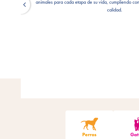
animales para cada etapa de su vida, cumpliendo con
animales para cada etapa de su vida, cumpliendo con
calidad.
calidad.
Perros
Gat