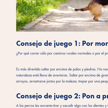
Consejo de juego 1: Por mon
¿Por qué correr sólo por caminos rurales normales o por el p
Es más divertido saltar por encima de palos y piedras. No nece
naturaleza está llena de aventuras. Saltar por encima de gran
arroyos, arrastrarse juntos por la maleza, trepar por una pequ
Consejo de juego 2: Pon a p
A los perros les encanta tirar y sacudir algo con los dientes y