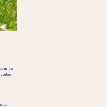
patas. La
pequeños
 luego