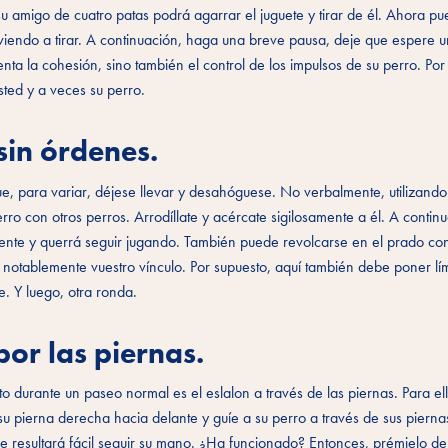
 su amigo de cuatro patas podrá agarrar el juguete y tirar de él. Ahora p
volviendo a tirar. A continuación, haga una breve pausa, deje que espere
ta la cohesión, sino también el control de los impulsos de su perro. Por 
sted y a veces su perro.
sin órdenes.
que, para variar, déjese llevar y desahóguese. No verbalmente, utilizando
o con otros perros. Arrodíllate y acércate sigilosamente a él. A continu
nte y querrá seguir jugando. También puede revolcarse en el prado con
notablemente vuestro vínculo. Por supuesto, aquí también debe poner lími
. Y luego, otra ronda.
por las piernas.
durante un paseo normal es el eslalon a través de las piernas. Para el
su pierna derecha hacia delante y guíe a su perro a través de sus pierna
e resultará fácil seguir su mano. ¿Ha funcionado? Entonces, prémielo de