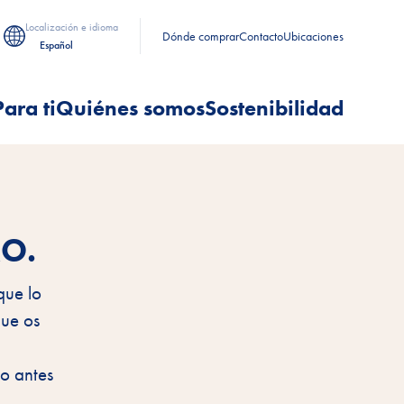
Localización e idioma
Dónde comprar
Contacto
Ubicaciones
Español
Para ti
Quiénes somos
Sostenibilidad
RO.
que lo
que os
lo antes