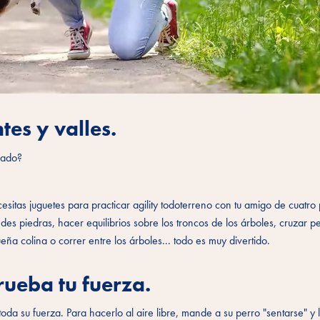
tes y valles.
rado?
sitas juguetes para practicar agility todoterreno con tu amigo de cuatro 
des piedras, hacer equilibrios sobre los troncos de los árboles, cruzar 
eña colina o correr entre los árboles... todo es muy divertido.
rueba tu fuerza.
 toda su fuerza. Para hacerlo al aire libre, mande a su perro "sentarse" y