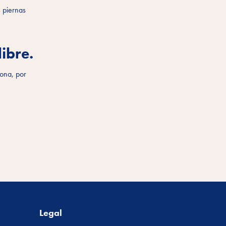
s piernas
ibre.
iona, por
Legal