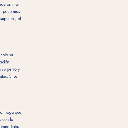
uede animar
 un poco más
supuesto, el
 sólo su
ación,
 su perro y
tes. Si se
lo, haga que
s con la
 inmediato.