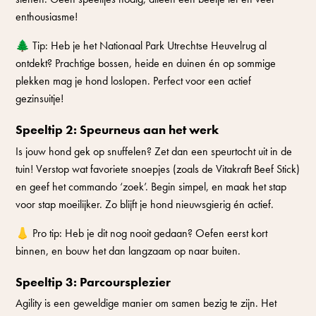
enthousiasme!
🌲 Tip: Heb je het Nationaal Park Utrechtse Heuvelrug al
ontdekt? Prachtige bossen, heide en duinen én op sommige
plekken mag je hond loslopen. Perfect voor een actief
gezinsuitje!
Speeltip 2: Speurneus aan het werk
Is jouw hond gek op snuffelen? Zet dan een speurtocht uit in de
tuin! Verstop wat favoriete snoepjes (zoals de Vitakraft Beef Stick)
en geef het commando ‘zoek’. Begin simpel, en maak het stap
voor stap moeilijker. Zo blijft je hond nieuwsgierig én actief.
👃 Pro tip: Heb je dit nog nooit gedaan? Oefen eerst kort
binnen, en bouw het dan langzaam op naar buiten.
Speeltip 3: Parcoursplezier
Agility is een geweldige manier om samen bezig te zijn. Het