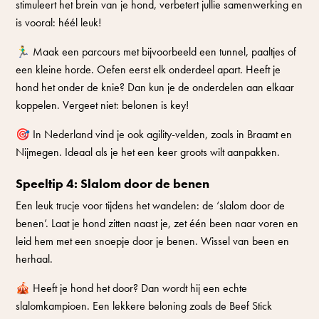
stimuleert het brein van je hond, verbetert jullie samenwerking en
is vooral: héél leuk!
🏃‍♂️ Maak een parcours met bijvoorbeeld een tunnel, paaltjes of
een kleine horde. Oefen eerst elk onderdeel apart. Heeft je
hond het onder de knie? Dan kun je de onderdelen aan elkaar
koppelen. Vergeet niet: belonen is key!
🎯 In Nederland vind je ook agility-velden, zoals in Braamt en
Nijmegen. Ideaal als je het een keer groots wilt aanpakken.
Speeltip 4: Slalom door de benen
Een leuk trucje voor tijdens het wandelen: de ‘slalom door de
benen’. Laat je hond zitten naast je, zet één been naar voren en
leid hem met een snoepje door je benen. Wissel van been en
herhaal.
🎪 Heeft je hond het door? Dan wordt hij een echte
slalomkampioen. Een lekkere beloning zoals de Beef Stick