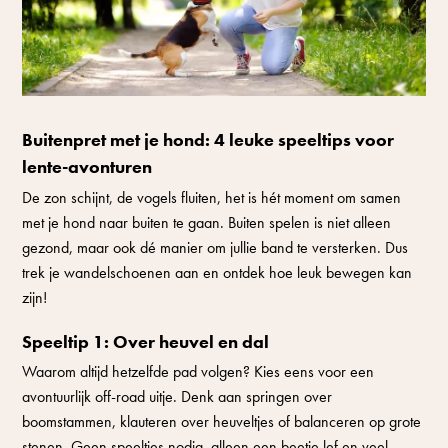
Buitenpret met je hond: 4 leuke speeltips voor
lente-avonturen
De zon schijnt, de vogels fluiten, het is hét moment om samen
met je hond naar buiten te gaan. Buiten spelen is niet alleen
gezond, maar ook dé manier om jullie band te versterken. Dus
trek je wandelschoenen aan en ontdek hoe leuk bewegen kan
zijn!
Speeltip 1: Over heuvel en dal
Waarom altijd hetzelfde pad volgen? Kies eens voor een
avontuurlijk off-road uitje. Denk aan springen over
boomstammen, klauteren over heuveltjes of balanceren op grote
stenen. Geen speeltjes nodig, alleen een beetje lef en veel