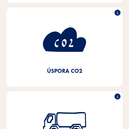
O 50 % nižší spotřeba
CO2
Používáním ekologické elektřiny, přechodem na
lokální topné systémy a kondenzační kotle pro naše
topná zařízení a používáním LED osvětlení jsme od
roku 2020 dosáhli 50% úspory CO2.
ÚSPORA CO2
Snížení vozového parku nákladních
automobilů