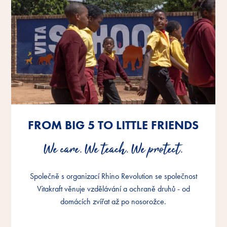
FROM BIG 5 TO LITTLE FRIENDS
FROM BIG 5 TO LITTLE FRIENDS
FROM BIG 5 TO LITTLE FRIENDS
We care. We teach. We protect.
We care. We teach. We protect.
We care. We teach. We protect.
Společně s organizací Rhino Revolution se společnost
Společně s organizací Rhino Revolution se společnost
Společně s organizací Rhino Revolution se společnost
Vitakraft věnuje vzdělávání a ochraně druhů - od
Vitakraft věnuje vzdělávání a ochraně druhů - od
Vitakraft věnuje vzdělávání a ochraně druhů - od
domácích zvířat až po nosorožce.
domácích zvířat až po nosorožce.
domácích zvířat až po nosorožce.