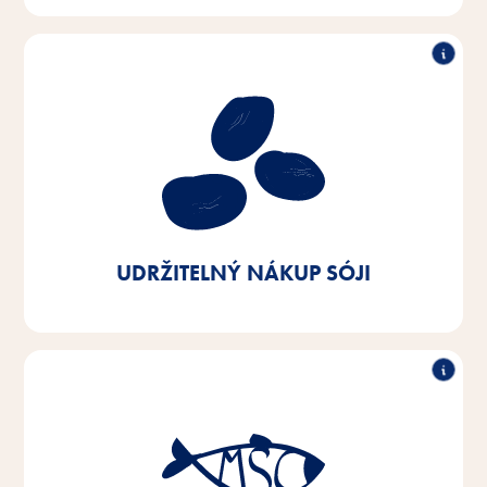
Udržitelný nákup sóji
Naším cílem je získávat sóju evropského původu
nebo z certifikovaných zdrojů. Do roku 2025 chceme
dosáhnout 100 % tohoto podílu - dnes jsme již na 90
%.
UDRŽITELNÝ NÁKUP SÓJI
Udržitelný nákup ryb
Do roku 2025 chceme převést 100 % ryb a