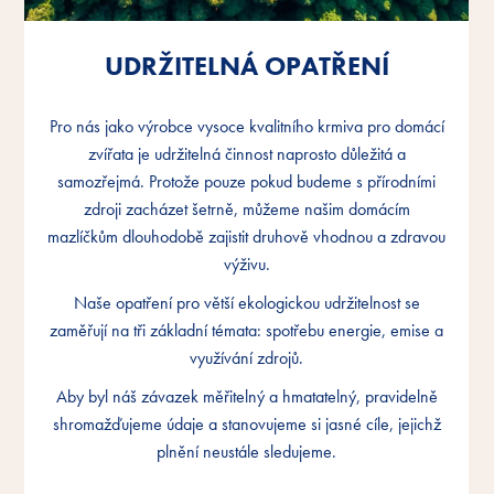
UDRŽITELNÁ OPATŘENÍ
UDRŽITELNÁ OPATŘENÍ
UDRŽITELNÁ OPATŘENÍ
Pro nás jako výrobce vysoce kvalitního krmiva pro domácí
Pro nás jako výrobce vysoce kvalitního krmiva pro domácí
Pro nás jako výrobce vysoce kvalitního krmiva pro domácí
zvířata je udržitelná činnost naprosto důležitá a
zvířata je udržitelná činnost naprosto důležitá a
zvířata je udržitelná činnost naprosto důležitá a
samozřejmá. Protože pouze pokud budeme s přírodními
samozřejmá. Protože pouze pokud budeme s přírodními
samozřejmá. Protože pouze pokud budeme s přírodními
zdroji zacházet šetrně, můžeme našim domácím
zdroji zacházet šetrně, můžeme našim domácím
zdroji zacházet šetrně, můžeme našim domácím
mazlíčkům dlouhodobě zajistit druhově vhodnou a zdravou
mazlíčkům dlouhodobě zajistit druhově vhodnou a zdravou
mazlíčkům dlouhodobě zajistit druhově vhodnou a zdravou
výživu.
výživu.
výživu.
Naše opatření pro větší ekologickou udržitelnost se
Naše opatření pro větší ekologickou udržitelnost se
Naše opatření pro větší ekologickou udržitelnost se
zaměřují na tři základní témata: spotřebu energie, emise a
zaměřují na tři základní témata: spotřebu energie, emise a
zaměřují na tři základní témata: spotřebu energie, emise a
využívání zdrojů.
využívání zdrojů.
využívání zdrojů.
Aby byl náš závazek měřitelný a hmatatelný, pravidelně
Aby byl náš závazek měřitelný a hmatatelný, pravidelně
Aby byl náš závazek měřitelný a hmatatelný, pravidelně
shromažďujeme údaje a stanovujeme si jasné cíle, jejichž
shromažďujeme údaje a stanovujeme si jasné cíle, jejichž
shromažďujeme údaje a stanovujeme si jasné cíle, jejichž
plnění neustále sledujeme.
plnění neustále sledujeme.
plnění neustále sledujeme.