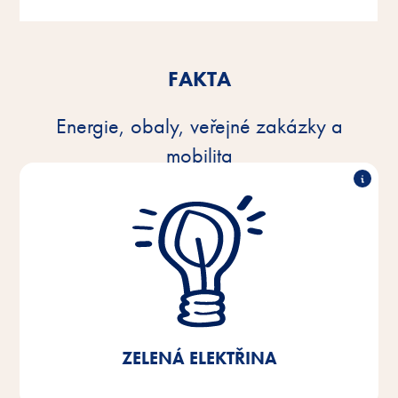
FAKTA
Energie, obaly, veřejné zakázky a
mobilita
100% zelená elektřina
Od roku 2021 používáme v našich výrobních
závodech, centrálním skladu a administrativě v
Brémách/Dolním Sasku 100% zelenou elektřinu. Tím
jsme dosáhli 40% úspory emisí CO2.
ZELENÁ ELEKTŘINA