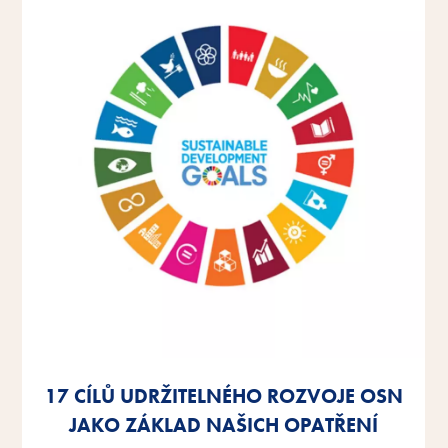
17 CÍLŮ UDRŽITELNÉHO ROZVOJE OSN
17 CÍLŮ UDRŽITELNÉHO ROZVOJE OSN
17 CÍLŮ UDRŽITELNÉHO ROZVOJE OSN
JAKO ZÁKLAD NAŠICH OPATŘENÍ
JAKO ZÁKLAD NAŠICH OPATŘENÍ
JAKO ZÁKLAD NAŠICH OPATŘENÍ