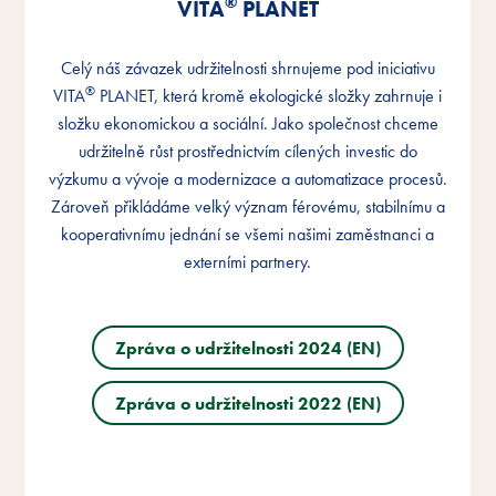
®
®
®
VITA
VITA
VITA
PLANET
PLANET
PLANET
Celý náš závazek udržitelnosti shrnujeme pod iniciativu
Celý náš závazek udržitelnosti shrnujeme pod iniciativu
Celý náš závazek udržitelnosti shrnujeme pod iniciativu
®
®
®
VITA
VITA
VITA
PLANET, která kromě ekologické složky zahrnuje i
PLANET, která kromě ekologické složky zahrnuje i
PLANET, která kromě ekologické složky zahrnuje i
složku ekonomickou a sociální. Jako společnost chceme
složku ekonomickou a sociální. Jako společnost chceme
složku ekonomickou a sociální. Jako společnost chceme
udržitelně růst prostřednictvím cílených investic do
udržitelně růst prostřednictvím cílených investic do
udržitelně růst prostřednictvím cílených investic do
výzkumu a vývoje a modernizace a automatizace procesů.
výzkumu a vývoje a modernizace a automatizace procesů.
výzkumu a vývoje a modernizace a automatizace procesů.
Zároveň přikládáme velký význam férovému, stabilnímu a
Zároveň přikládáme velký význam férovému, stabilnímu a
Zároveň přikládáme velký význam férovému, stabilnímu a
kooperativnímu jednání se všemi našimi zaměstnanci a
kooperativnímu jednání se všemi našimi zaměstnanci a
kooperativnímu jednání se všemi našimi zaměstnanci a
externími partnery.
externími partnery.
externími partnery.
Zpráva o udržitelnosti 2024 (EN)
Zpráva o udržitelnosti 2024 (EN)
Zpráva o udržitelnosti 2024 (EN)
Zpráva o udržitelnosti 2022 (EN)
Zpráva o udržitelnosti 2022 (EN)
Zpráva o udržitelnosti 2022 (EN)