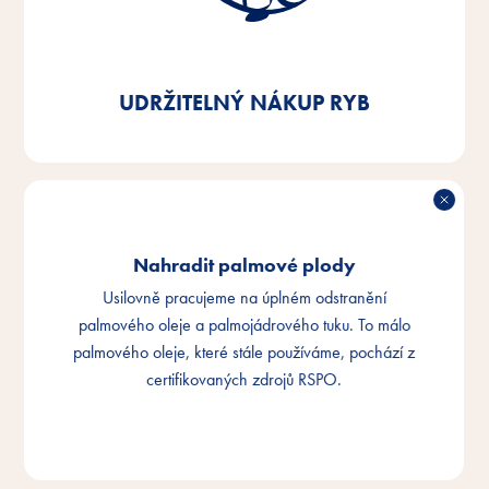
vedlejších produktů z ryb, které používáme v našich
výrobcích, na zboží s certifikací MSC nebo ASC - již
nyní splňujeme požadavky z 92 %.
UDRŽITELNÝ NÁKUP RYB
Nahradit palmové plody
Usilovně pracujeme na úplném odstranění
palmového oleje a palmojádrového tuku. To málo
palmového oleje, které stále používáme, pochází z
certifikovaných zdrojů RSPO.
NAHRADIT PALMOVÉ PLODY