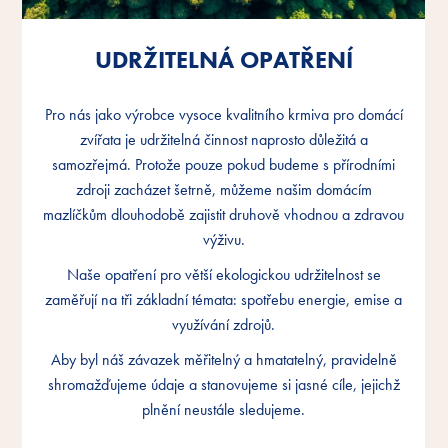
UDRŽITELNÁ OPATŘENÍ
UDRŽITELNÁ OPATŘENÍ
UDRŽITELNÁ OPATŘENÍ
Pro nás jako výrobce vysoce kvalitního krmiva pro domácí
Pro nás jako výrobce vysoce kvalitního krmiva pro domácí
Pro nás jako výrobce vysoce kvalitního krmiva pro domácí
zvířata je udržitelná činnost naprosto důležitá a
zvířata je udržitelná činnost naprosto důležitá a
zvířata je udržitelná činnost naprosto důležitá a
samozřejmá. Protože pouze pokud budeme s přírodními
samozřejmá. Protože pouze pokud budeme s přírodními
samozřejmá. Protože pouze pokud budeme s přírodními
zdroji zacházet šetrně, můžeme našim domácím
zdroji zacházet šetrně, můžeme našim domácím
zdroji zacházet šetrně, můžeme našim domácím
mazlíčkům dlouhodobě zajistit druhově vhodnou a zdravou
mazlíčkům dlouhodobě zajistit druhově vhodnou a zdravou
mazlíčkům dlouhodobě zajistit druhově vhodnou a zdravou
výživu.
výživu.
výživu.
Naše opatření pro větší ekologickou udržitelnost se
Naše opatření pro větší ekologickou udržitelnost se
Naše opatření pro větší ekologickou udržitelnost se
zaměřují na tři základní témata: spotřebu energie, emise a
zaměřují na tři základní témata: spotřebu energie, emise a
zaměřují na tři základní témata: spotřebu energie, emise a
využívání zdrojů.
využívání zdrojů.
využívání zdrojů.
Aby byl náš závazek měřitelný a hmatatelný, pravidelně
Aby byl náš závazek měřitelný a hmatatelný, pravidelně
Aby byl náš závazek měřitelný a hmatatelný, pravidelně
shromažďujeme údaje a stanovujeme si jasné cíle, jejichž
shromažďujeme údaje a stanovujeme si jasné cíle, jejichž
shromažďujeme údaje a stanovujeme si jasné cíle, jejichž
plnění neustále sledujeme.
plnění neustále sledujeme.
plnění neustále sledujeme.