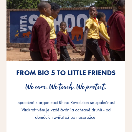
FROM BIG 5 TO LITTLE FRIENDS
FROM BIG 5 TO LITTLE FRIENDS
FROM BIG 5 TO LITTLE FRIENDS
We care. We teach. We protect.
We care. We teach. We protect.
We care. We teach. We protect.
Společně s organizací Rhino Revolution se společnost
Společně s organizací Rhino Revolution se společnost
Společně s organizací Rhino Revolution se společnost
Vitakraft věnuje vzdělávání a ochraně druhů - od
Vitakraft věnuje vzdělávání a ochraně druhů - od
Vitakraft věnuje vzdělávání a ochraně druhů - od
domácích zvířat až po nosorožce.
domácích zvířat až po nosorožce.
domácích zvířat až po nosorožce.