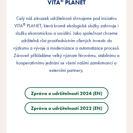
®
®
®
VITA
VITA
VITA
PLANET
PLANET
PLANET
Celý náš závazek udržitelnosti shrnujeme pod iniciativu
Celý náš závazek udržitelnosti shrnujeme pod iniciativu
Celý náš závazek udržitelnosti shrnujeme pod iniciativu
®
®
®
VITA
VITA
VITA
PLANET, která kromě ekologické složky zahrnuje i
PLANET, která kromě ekologické složky zahrnuje i
PLANET, která kromě ekologické složky zahrnuje i
složku ekonomickou a sociální. Jako společnost chceme
složku ekonomickou a sociální. Jako společnost chceme
složku ekonomickou a sociální. Jako společnost chceme
udržitelně růst prostřednictvím cílených investic do
udržitelně růst prostřednictvím cílených investic do
udržitelně růst prostřednictvím cílených investic do
výzkumu a vývoje a modernizace a automatizace procesů.
výzkumu a vývoje a modernizace a automatizace procesů.
výzkumu a vývoje a modernizace a automatizace procesů.
Zároveň přikládáme velký význam férovému, stabilnímu a
Zároveň přikládáme velký význam férovému, stabilnímu a
Zároveň přikládáme velký význam férovému, stabilnímu a
kooperativnímu jednání se všemi našimi zaměstnanci a
kooperativnímu jednání se všemi našimi zaměstnanci a
kooperativnímu jednání se všemi našimi zaměstnanci a
externími partnery.
externími partnery.
externími partnery.
Zpráva o udržitelnosti 2024 (EN)
Zpráva o udržitelnosti 2024 (EN)
Zpráva o udržitelnosti 2024 (EN)
Zpráva o udržitelnosti 2022 (EN)
Zpráva o udržitelnosti 2022 (EN)
Zpráva o udržitelnosti 2022 (EN)