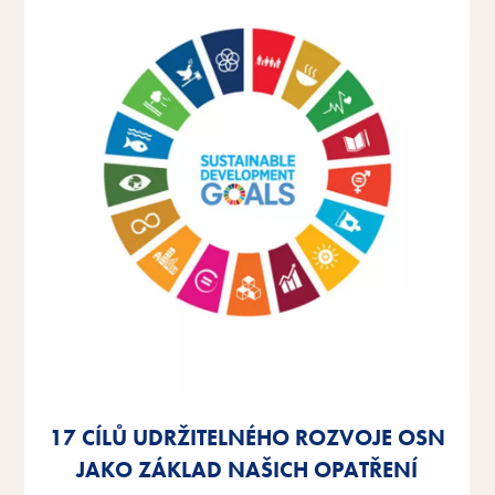
17 CÍLŮ UDRŽITELNÉHO ROZVOJE OSN
17 CÍLŮ UDRŽITELNÉHO ROZVOJE OSN
17 CÍLŮ UDRŽITELNÉHO ROZVOJE OSN
JAKO ZÁKLAD NAŠICH OPATŘENÍ
JAKO ZÁKLAD NAŠICH OPATŘENÍ
JAKO ZÁKLAD NAŠICH OPATŘENÍ