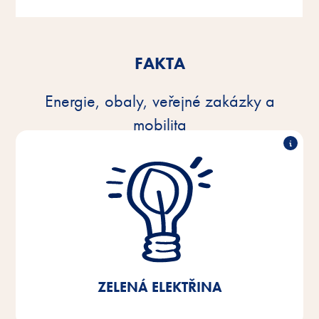
FAKTA
Energie, obaly, veřejné zakázky a
mobilita
100% zelená elektřina
Od roku 2021 používáme v našich výrobních
závodech, centrálním skladu a administrativě v
Brémách/Dolním Sasku 100% zelenou elektřinu. Tím
jsme dosáhli 40% úspory emisí CO2.
ZELENÁ ELEKTŘINA