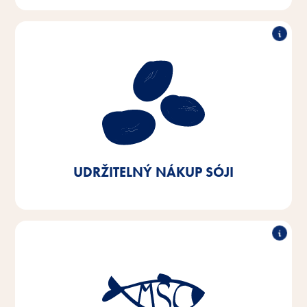
Udržitelný nákup sóji
Naším cílem je získávat sóju evropského původu
nebo z certifikovaných zdrojů. Do roku 2025 chceme
dosáhnout 100 % tohoto podílu - dnes jsme již na 90
%.
UDRŽITELNÝ NÁKUP SÓJI
Udržitelný nákup ryb
Do roku 2025 chceme převést 100 % ryb a