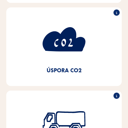
O 50 % nižší spotřeba
CO2
Používáním ekologické elektřiny, přechodem na
lokální topné systémy a kondenzační kotle pro naše
topná zařízení a používáním LED osvětlení jsme od
roku 2020 dosáhli 50% úspory CO2.
ÚSPORA CO2
Snížení vozového parku nákladních
automobilů