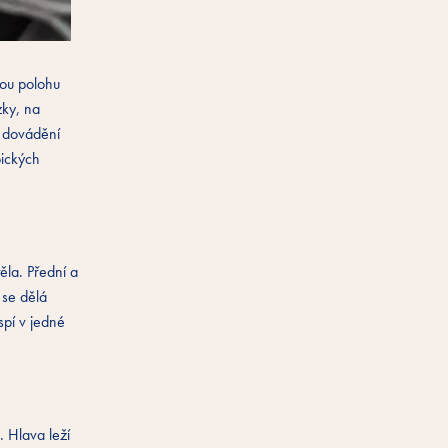
nou polohu
zky, na
a dovádění
pických
ěla. Přední a
 se dělá
spí v jedné
. Hlava leží