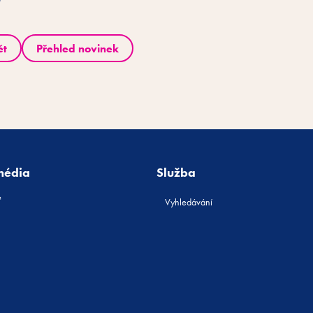
ět
Přehled novinek
média
Služba
Vyhledávání