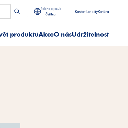
Poloha a jazyk
Kontakt
Lokality
Kariéra
Čeština
vět produktů
Akce
O nás
Udržitelnost