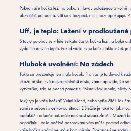
Pokud vaše kočka leží na boku, s hlavou položenou a volně 
obzvláště pohodlná. Cítí se v bezpečí, nic ji neznepokojuje. V t
Uff, je teplo: Ležení v prodloužené
S touto polohou se v létě setkáte často: kočka leží na boku a
vydat co nejvíce tepla. Pokud vidíte svou kočku takto ležet, j
Hluboké uvolnění: Na zádech
Takto se prezentuje jen málo koček. Pro vás je to důvod k rad
ukáže bříško, své nejzranitelnější místo, vám napovídá, že se
vyzkoušet, zda se nechá pomazlit. Pokud však usnula, nikdy bys
Jaký typ je vaše kočka? Velmi klidná, nebo spíše čilá? Jak ča
sami se sebou i s celkovou situací. Důležité je také to, jak m
nedokáže odpočinout, máte možnost situaci zlepšit. Možná bu
odpočinku. Vaše pečlivé pozorování vám může pomoci odhalit 
vaše kočka s vámi neustále komunikuje. Dokonce i ve spánku