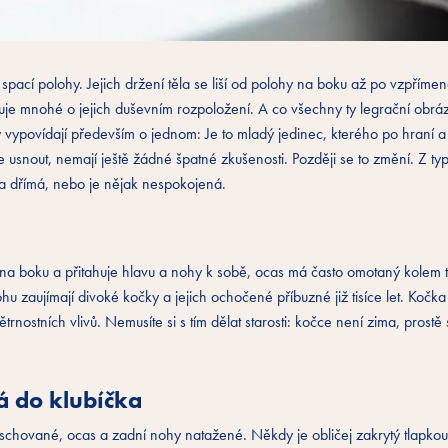
 spací polohy. Jejich držení těla se liší od polohy na boku až po vzpříme
je mnohé o jejich duševním rozpoložení. A co všechny ty legrační obrá
y vypovídají především o jednom: Je to mladý jedinec, kterého po hraní 
snout, nemají ještě žádné špatné zkušenosti. Později se to změní. Z ty
a dřímá, nebo je nějak nespokojená.
na boku a přitahuje hlavu a nohy k sobě, ocas má často omotaný kolem t
u zaujímají divoké kočky a jejich ochočené příbuzné již tisíce let. Kočka
nostních vlivů. Nemusíte si s tím dělat starosti: kočce není zima, prostě 
á do klubíčka
schované, ocas a zadní nohy natažené. Někdy je obličej zakrytý tlapkou