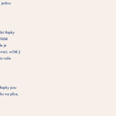
 jedno:
dní tlapky
láště
le je
cí, určitě ji
da vaše
lapky jsou
ku na plíce,