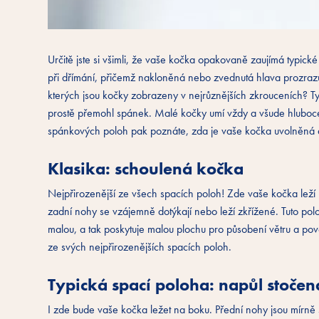
Určitě jste si všimli, že vaše kočka opakovaně zaujímá typické
při dřímání, přičemž nakloněná nebo zvednutá hlava prozrazu
kterých jsou kočky zobrazeny v nejrůznějších zkrouceních? T
prostě přemohl spánek. Malé kočky umí vždy a všude hluboce u
spánkových poloh pak poznáte, zda je vaše kočka uvolněná 
Klasika: schoulená kočka
Nejpřirozenější ze všech spacích poloh! Zde vaše kočka leží 
zadní nohy se vzájemně dotýkají nebo leží zkřížené. Tuto poloh
malou, a tak poskytuje malou plochu pro působení větru a povětr
ze svých nejpřirozenějších spacích poloh.
Typická spací poloha: napůl stočen
I zde bude vaše kočka ležet na boku. Přední nohy jsou mírně 