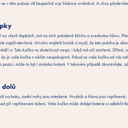
 se v této poloze cítí bezpečně a je hluboce uvolněná. A chce především
apky
dí na všech tlapkách, má na nich položené břicho a zvednutou hlavu. Pře
le napůl otevřené. Mnoho majitelů koček si myslí, že tato poloha je obzv
dčí o: Tato kočka ve skutečnosti nespí, i když má oči zavřené. Dřímá, a
, že je vaše kočka s něčím nespokojená. Pokud se vaše kočka od vás odvra
to pozici, může to být i známka bolesti. V takovém případě zkontrolujte, z
 dolů
ží na boku, zadní nohy jsou natažené. Hrudník a hlava jsou vzpřímené, t
ež při vzpřímeném ležení. Vaše kočka může dobíjet baterie a odlehčit tla