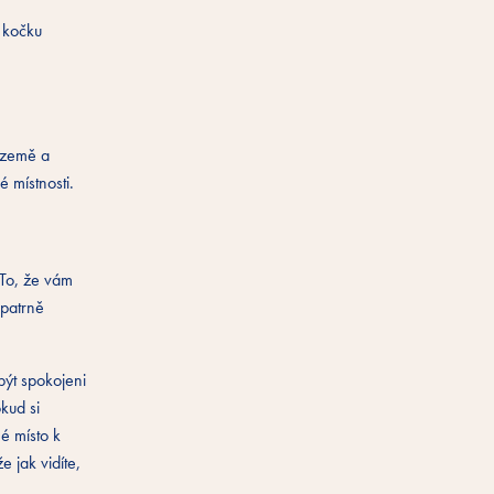
 kočku
e země a
é místnosti.
 To, že vám
opatrně
být spokojeni
kud si
é místo k
 jak vidíte,