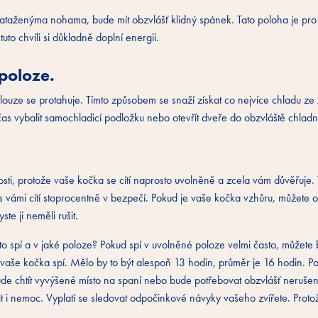
nataženýma nohama, bude mít obzvlášť klidný spánek. Tato poloha je pro
uto chvíli si důkladně doplní energii.
 poloze.
 dlouze se protahuje. Tímto způsobem se snaží získat co nejvíce chladu z
e čas vybalit samochladicí podložku nebo otevřít dveře do obzvláště chladn
osti, protože vaše kočka se cítí naprosto uvolněně a zcela vám důvěřuje.
 s vámi cítí stoprocentně v bezpečí. Pokud je vaše kočka vzhůru, můžete 
te ji neměli rušit.
sto spí a v jaké poloze? Pokud spí v uvolněné poloze velmi často, můžete 
oc vaše kočka spí. Mělo by to být alespoň 13 hodin, průměr je 16 hodin. Po
de chtít vyvýšené místo na spaní nebo bude potřebovat obzvlášť nerušen
i nemoc. Vyplatí se sledovat odpočinkové návyky vašeho zvířete. Protože
.