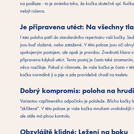
na podlaze - to je známka toho, že kočka skutečně spí. Kočka
nebýt rušena.
Je připravena utéct: Na všechny tl
I tato poloha patří do standardního repertoáru vaší kočky. Se
jsou buď složené, nebo zatažené. V této poloze jsou oči obvyk
spokojeným postojem, ale opak je pravdou. Zvednutá hlava svě
připravena kdykoli utéct. Tento postoj je často také znamením
něco rozčiluje. Pokud si všimnete, že vaše kočka je často v té
kočka normálně jí a pije a zda pravidelně chodí na toaletu.
Dobrý kompromis: poloha na hrudi
Variantou vzpřímeného odpočinku je pololeže. Břicho kočky le
"zkřížené". V této poloze je vaše kočka mnohem uvolněnější n
ale stále má plnou kontrolu.
Obzvláště klidné: Ležení na boku