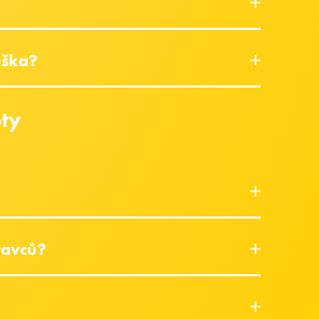
uška?
ty
ravců?