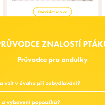
Dozvědět se více
PRŮVODCE ZNALOSTÍ PTÁK
Průvodce pro andulky
ba vzít v úvahu při zabydlování?
pu a vybavení papoušků?