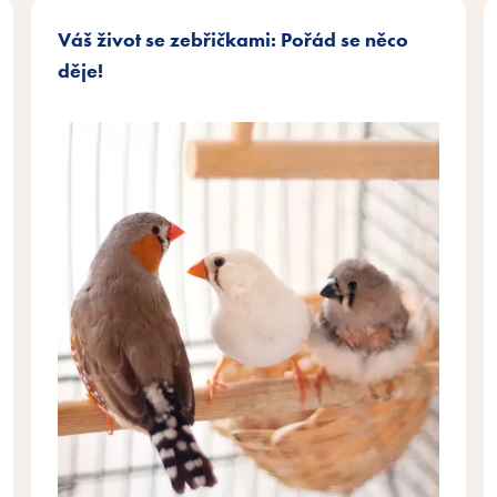
Váš život se zebřičkami: Pořád se něco
děje!