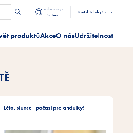
Poloha a jazyk
Kontakt
Lokality
Kariéra
Čeština
vět produktů
Akce
O nás
Udržitelnost
TĚ
Léto, slunce - počasí pro andulky!