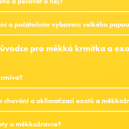
ho a pečovat o něj?
vání a počátečním vybavení velkého papo
růvodce pro měkká krmítka a exo
krmiva?
o chování a aklimatizaci exotů a měkkož
xoty a měkkožravce?