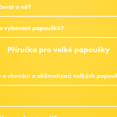
čovat o ně?
 a vybavení papoušků?
Příručka pro velké papoušky
 o chování a aklimatizaci velkých papou