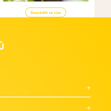
Dozvědět se více
Ů