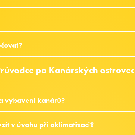
ečovat?
růvodce po Kanárských ostrove
 a vybavení kanárů?
zít v úvahu při aklimatizaci?