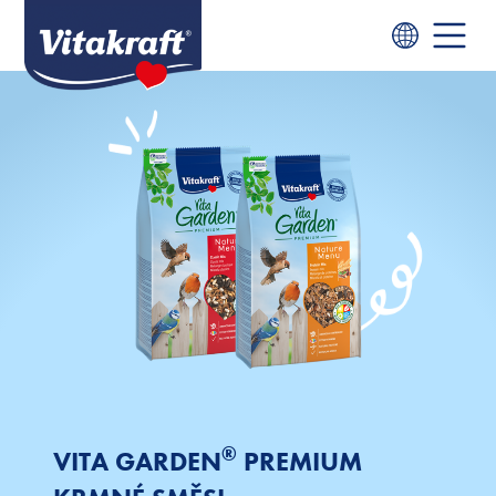
®
VITA GARDEN
PREMIUM