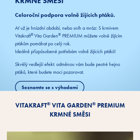
KRMNÉ SMĚSI
Celoroční podpora volně žijících ptáků.
Ať už je hnízdní období, nebo sníh a mráz: S krmivem
®
®
Vitakraft
Vita Garden
PREMIUM můžete volně žijícím
ptákům pomáhat po celý rok.
Ideálně přizpůsobené potřebám volně žijících ptáků!
Skvělý vedlejší efekt: odměnou vám bude pestré hejno
ptáků, které budete moci pozorovat.
Seznamte se s výhodami
®
®
VITAKRAFT
VITA GARDEN
PREMIUM
KRMNÉ SMĚSI