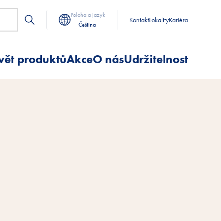
Poloha a jazyk
Kontakt
Lokality
Kariéra
Čeština
vět produktů
Akce
O nás
Udržitelnost