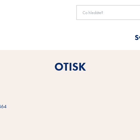
S
OTISK
9464