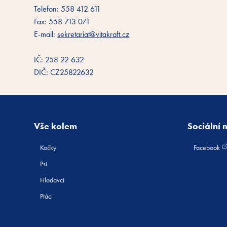
Telefon: 558 412 611
Fax: 558 713 071
E-mail:
sekretariat@vitakraft.cz
IČ: 258 22 632
DIČ: CZ25822632
Vše kolem
Sociální 
Kočky
Facebook
Psi
Hlodavci
Ptáci