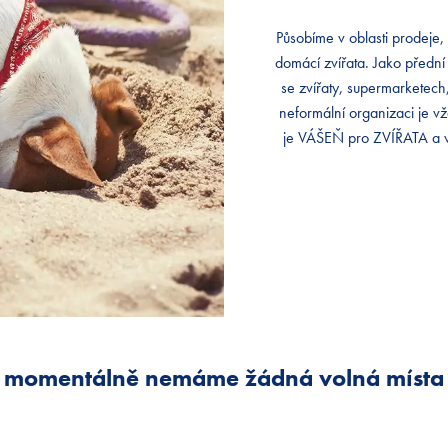
Působíme v oblasti prodeje,
Působíme v oblasti prodeje,
Působíme v oblasti prodeje,
domácí zvířata. Jako předn
domácí zvířata. Jako předn
domácí zvířata. Jako předn
se zvířaty, supermarketech
se zvířaty, supermarketech
se zvířaty, supermarketech
neformální organizaci je v
neformální organizaci je v
neformální organizaci je v
je VÁŠEŇ pro ZVÍŘATA a v
je VÁŠEŇ pro ZVÍŘATA a v
je VÁŠEŇ pro ZVÍŘATA a v
momentálně nemáme žádná volná místa