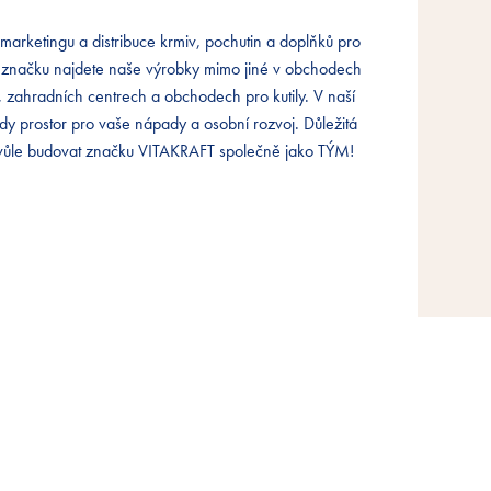
 marketingu a distribuce krmiv, pochutin a doplňků pro
 marketingu a distribuce krmiv, pochutin a doplňků pro
 marketingu a distribuce krmiv, pochutin a doplňků pro
í značku najdete naše výrobky mimo jiné v obchodech
í značku najdete naše výrobky mimo jiné v obchodech
í značku najdete naše výrobky mimo jiné v obchodech
, zahradních centrech a obchodech pro kutily. V naší
, zahradních centrech a obchodech pro kutily. V naší
, zahradních centrech a obchodech pro kutily. V naší
ždy prostor pro vaše nápady a osobní rozvoj. Důležitá
ždy prostor pro vaše nápady a osobní rozvoj. Důležitá
ždy prostor pro vaše nápady a osobní rozvoj. Důležitá
ůle budovat značku VITAKRAFT společně jako TÝM!
ůle budovat značku VITAKRAFT společně jako TÝM!
ůle budovat značku VITAKRAFT společně jako TÝM!