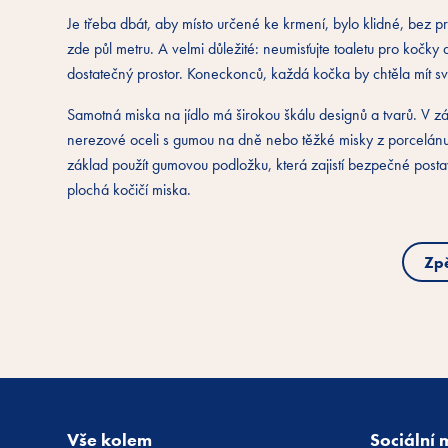
Je třeba dbát, aby místo určené ke krmení, bylo klidné, bez pr
zde půl metru. A velmi důležité: neumisťujte toaletu pro kočky
dostatečný prostor. Koneckonců, každá kočka by chtěla mít svů
Samotná miska na jídlo má širokou škálu designů a tvarů. V z
nerezové oceli s gumou na dně nebo těžké misky z porcelánu. P
základ použít gumovou podložku, která zajistí bezpečné pos
plochá kočičí miska.
Zp
Vše kolem
Sociální 