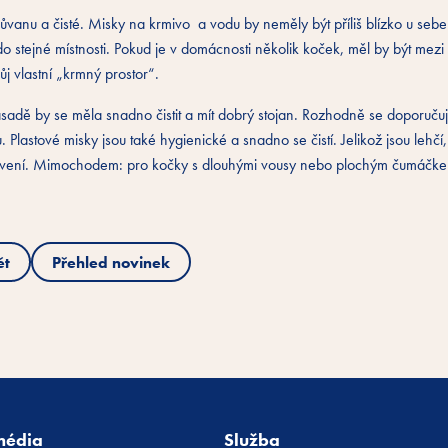
ůvanu a čisté. Misky na krmivo a vodu by neměly být příliš blízko u sebe.
 do stejné místnosti. Pokud je v domácnosti několik koček, měl by být mez
j vlastní „krmný prostor“.
ásadě by se měla snadno čistit a mít dobrý stojan. Rozhodně se doporuču
lastové misky jsou také hygienické a snadno se čistí. Jelikož jsou lehčí,
tavení. Mimochodem: pro kočky s dlouhými vousy nebo plochým čumáčkem
ět
Přehled novinek
média
Služba