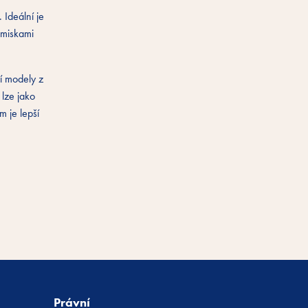
 Ideální je
i miskami
jí modely z
 lze jako
 je lepší
Právní