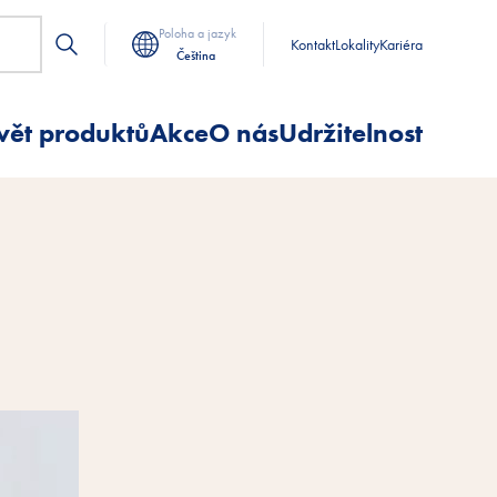
Poloha a jazyk
Kontakt
Lokality
Kariéra
Čeština
vět produktů
Akce
O nás
Udržitelnost