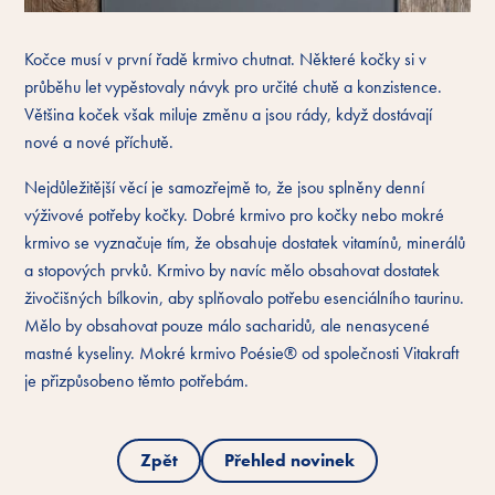
Kočce musí v první řadě krmivo chutnat. Některé kočky si v
průběhu let vypěstovaly návyk pro určité chutě a konzistence.
Většina koček však miluje změnu a jsou rády, když dostávají
nové a nové příchutě.
Nejdůležitější věcí je samozřejmě to, že jsou splněny denní
výživové potřeby kočky. Dobré krmivo pro kočky nebo mokré
krmivo se vyznačuje tím, že obsahuje dostatek vitamínů, minerálů
a stopových prvků. Krmivo by navíc mělo obsahovat dostatek
živočišných bílkovin, aby splňovalo potřebu esenciálního taurinu.
Mělo by obsahovat pouze málo sacharidů, ale nenasycené
mastné kyseliny. Mokré krmivo Poésie® od společnosti Vitakraft
je přizpůsobeno těmto potřebám.
Zpět
Přehled novinek