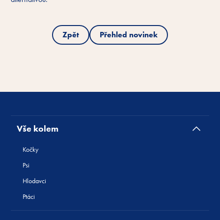
Zpět
Přehled novinek
Vše kolem
Kočky
Psi
Hlodavci
Ptáci