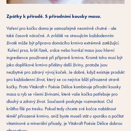
Zpátky k přírodě. S přírodními kousky masa.
Vaření pro kočku doma je samozřejmě nesmírně chutné - ale
také časově náročné. A zvláště ve stresujícím každodenním
životě může být příprava domácího krmiva extrémně zatěžující.
Kuřecí prsa, krůtí řízek, srdce nebo hovězí maso jsou hlavní
ingredience používané při přípravě krmiva. Kromě toho musí být
jako doplňkové krmivo přidány další živiny, protože jsou
nezbytné pro zdravý vývoj koček. Je dobré, když existuje produkt
pro každodenní život, který se co nejvíce blíží přirozené stravě
kočky. Proto Vitakraft v Poésie Délice kombinuje přírodní kousky
masa a ryb se všemi živinami, které vaše kočka potřebuje pro
dlouhý a zdravý život. Současně poskytuje rozmanitost. Od
krůtího filé po tresku. Pokud tedy chcete své kočce nabídnout
téměř přirozené krmivo, aniž byste museli stát u sporáku a počítat
vitaminové a minerální přísady, je Vitakraft Poésie Délice dobrou
alternativou.