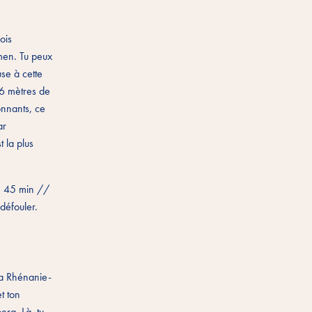
ois
hmen. Tu peux
use à cette
76 mètres de
onnants, ce
ar
 la plus
: 45 min //
défouler.
la Rhénanie-
t ton
erg. Là, tu