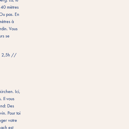
n 40 mètres
. Ou pas. En
mètres à
ardin. Vous
urs se
: 2,5h //
irchen. Ici,
. Il vous
tend: Des
in. Pour toi
nger votre
nach est