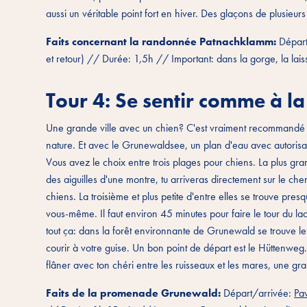
aussi un véritable point fort en hiver. Des glaçons de plusieur
Faits concernant la randonnée Patnachklamm:
Départ
et retour) // Durée: 1,5h // Important: dans la gorge, la laiss
Tour 4: Se sentir comme à la
Une grande ville avec un chien? C'est vraiment recommandé à 
nature. Et avec le Grunewaldsee, un plan d'eau avec autorisati
Vous avez le choix entre trois plages pour chiens. La plus gra
des aiguilles d'une montre, tu arriveras directement sur le c
chiens. La troisième et plus petite d'entre elles se trouve pr
vous-même. Il faut environ 45 minutes pour faire le tour du lac
tout ça: dans la forêt environnante de Grunewald se trouve le p
courir à votre guise. Un bon point de départ est le Hüttenweg.
flâner avec ton chéri entre les ruisseaux et les mares, une gran
Faits de la promenade Grunewald:
Départ/arrivée:
Pa