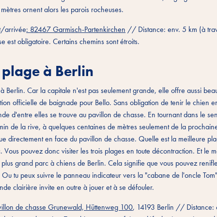
s mètres ornent alors les parois rocheuses.
/arrivée
: 82467 Garmisch-Partenkirchen
// Distance: env. 5 km (à tra
e est obligatoire. Certains chemins sont étroits.
 plage à Berlin
Berlin. Car la capitale n'est pas seulement grande, elle offre aussi be
on officielle de baignade pour Bello. Sans obligation de tenir le chien en
nde d'entre elles se trouve au pavillon de chasse. En tournant dans le se
hemin de la rive, à quelques centaines de mètres seulement de la prochain
esque directement en face du pavillon de chasse. Quelle est la meilleure p
. Vous pouvez donc visiter les trois plages en toute décontraction. Et le m
lus grand parc à chiens de Berlin. Cela signifie que vous pouvez renifler,
 Ou tu peux suivre le panneau indicateur vers la "cabane de l'oncle Tom".
de clairière invite en outre à jouer et à se défouler.
villon de chasse Grunewald, Hüttenweg 100
, 14193 Berlin // Distance: