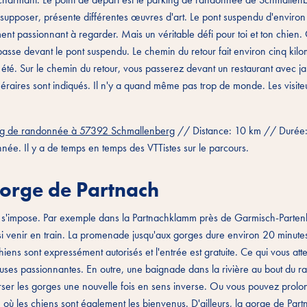
e supposer, présente différentes œuvres d'art. Le pont suspendu d'enviro
ment passionnant à regarder. Mais un véritable défi pour toi et ton chien
asse devant le pont suspendu. Le chemin du retour fait environ cinq kilo
n été. Sur le chemin du retour, vous passerez devant un restaurant avec j
inéraires sont indiqués. Il n'y a quand même pas trop de monde. Les visite
ng de randonnée à 57392 Schmallenberg
// Distance: 10 km // Durée
nnée. Il y a de temps en temps des VTTistes sur le parcours.
 gorge de Partnach
e s'impose. Par exemple dans la Partnachklamm près de Garmisch-Partenk
si venir en train. La promenade jusqu'aux gorges dure environ 20 minutes
iens sont expressément autorisés et l'entrée est gratuite. Ce qui vous at
uses passionnantes. En outre, une baignade dans la rivière au bout du rav
rser les gorges une nouvelle fois en sens inverse. Ou vous pouvez prolo
où les chiens sont également les bienvenus. D'ailleurs, la gorge de Part