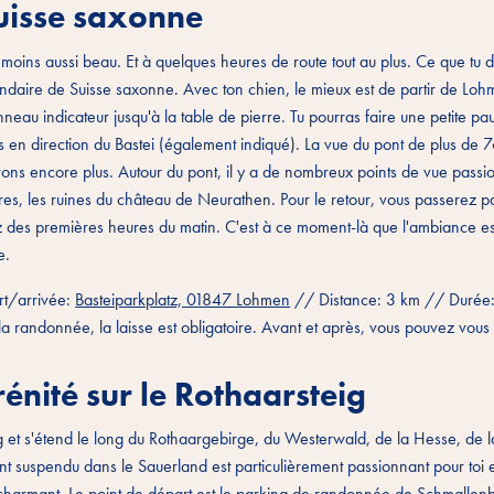
Suisse saxonne
 moins aussi beau. Et à quelques heures de route tout au plus. Ce que tu d
égendaire de Suisse saxonne. Avec ton chien, le mieux est de partir de Lo
anneau indicateur jusqu'à la table de pierre. Tu pourras faire une petite pa
ras en direction du Bastei (également indiqué). La vue du pont de plus de 
virons encore plus. Autour du pont, il y a de nombreux points de vue passi
tres, les ruines du château de Neurathen. Pour le retour, vous passerez p
 des premières heures du matin. C'est à ce moment-là que l'ambiance est
e.
t/arrivée:
Basteiparkplatz, 01847 Lohmen
// Distance: 3 km // Durée
a randonnée, la laisse est obligatoire. Avant et après, vous pouvez vous 
rénité sur le Rothaarsteig
ng et s'étend le long du Rothaargebirge, du Westerwald, de la Hesse, de 
t suspendu dans le Sauerland est particulièrement passionnant pour toi e
nt charmant. Le point de départ est le parking de randonnée de Schmallenb