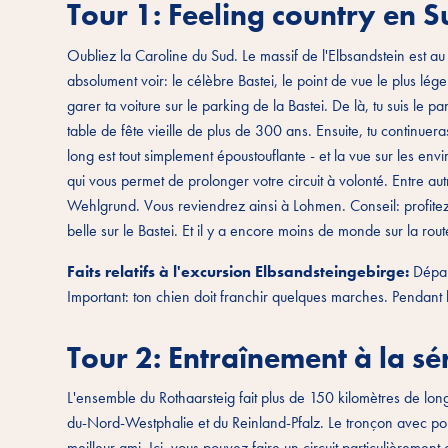
Tour 1: Feeling country en 
Oubliez la Caroline du Sud. Le massif de l'Elbsandstein est au
absolument voir: le célèbre Bastei, le point de vue le plus l
garer ta voiture sur le parking de la Bastei. De là, tu suis le p
table de fête vieille de plus de 300 ans. Ensuite, tu continue
long est tout simplement époustouflante - et la vue sur les en
qui vous permet de prolonger votre circuit à volonté. Entre au
Wehlgrund. Vous reviendrez ainsi à Lohmen. Conseil: profitez
belle sur le Bastei. Et il y a encore moins de monde sur la rout
Faits relatifs à l'excursion Elbsandsteingebirge:
Dépar
Important: ton chien doit franchir quelques marches. Pendant l
Tour 2: Entraînement à la sé
L'ensemble du Rothaarsteig fait plus de 150 kilomètres de lo
du-Nord-Westphalie et du Reinland-Pfalz. Le tronçon avec pon
meilleur ami. Ici, vous pouvez faire un circuit particulièreme