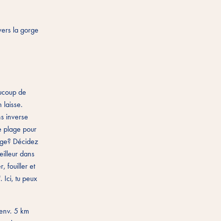
vers la gorge
aucoup de
 laisse.
ns inverse
e plage pour
lage? Décidez
eilleur dans
 fouiller et
 Ici, tu peux
 env. 5 km