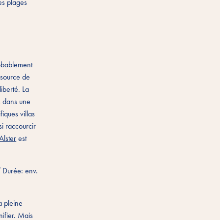
es plages
robablement
 source de
iberté. La
s dans une
iques villas
i raccourcir
Alster
est
 Durée: env.
a pleine
nifier. Mais