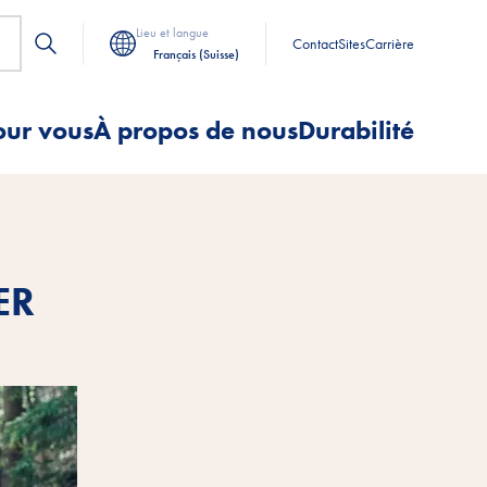
Lieu et langue
Contact
Sites
Carrière
Français (Suisse)
our vous
À propos de nous
Durabilité
ER