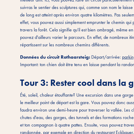
suivras le sentier des sculptures qui, comme son nom le laiss
de long est atteint après environ quatre kilomètres. Pas seule
effet, vous pouvez aussi simplement emprunter le chemin qui p
travers la forêt. Cela signifie qu'il est bien ombragé, même e
pouvez d'ailleurs varier le parcours. En effet, de nombreux it
répartissent sur les nombreux chemins différents.
Données du circuit Rothaarsteig:
Départ/arrivée:
parki
Important: ton chien doit être tenu en laisse pendant la rando
Tour 3: Rester cool dans la
Été, soleil, chaleur étouffante? Une excursion dans une gorg
le meilleur point de départ est la gare. Vous pouvez donc aus
faudra environ une demi-heure pour traverser la vallée. Les ch
chutes d'eau, des gorges, des tunnels et des formations roche
et ton compagnon à quatre pattes. Ensuite, vous pouvez trave
randonnée, par exemple en direction du restaurant Eckbauer, 