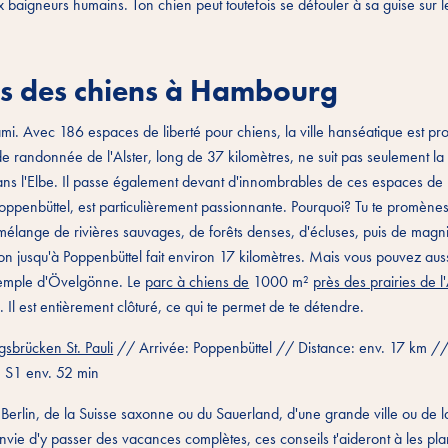
baigneurs humains. Ton chien peut toutefois se défouler à sa guise sur l
dis des chiens à Hambourg
ami. Avec 186 espaces de liberté pour chiens, la ville hanséatique est p
de randonnée de l'Alster, long de 37 kilomètres, ne suit pas seulement la
ans l'Elbe. Il passe également devant d'innombrables de ces espaces de l
oppenbüttel, est particulièrement passionnante. Pourquoi? Tu te promène
 mélange de rivières sauvages, de forêts denses, d'écluses, puis de magnif
on jusqu'à Poppenbüttel fait environ 17 kilomètres. Mais vous pouvez auss
 exemple d'Övelgönne. Le
parc à chiens de
1000 m²
près des prairies de l'
 Il est entièrement clôturé, ce qui te permet de te détendre.
sbrücken St. Pauli
// Arrivée: Poppenbüttel // Distance: env. 17 km //
e S1 env. 52 min
e Berlin, de la Suisse saxonne ou du Sauerland, d'une grande ville ou de l
envie d'y passer des vacances complètes, ces conseils t'aideront à les pla