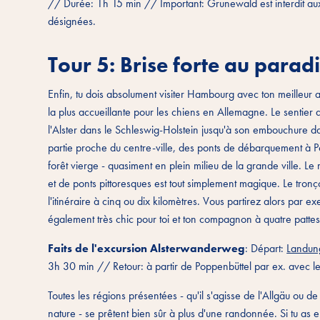
// Durée: 1h 15 min // Important: Grunewald est interdit aux 
désignées.
Tour 5: Brise forte au para
Enfin, tu dois absolument visiter Hambourg avec ton meilleur 
la plus accueillante pour les chiens en Allemagne. Le sentier 
l'Alster dans le Schleswig-Holstein jusqu'à son embouchure d
partie proche du centre-ville, des ponts de débarquement à P
forêt vierge - quasiment en plein milieu de la grande ville. Le
et de ponts pittoresques est tout simplement magique. Le tronç
l'itinéraire à cinq ou dix kilomètres. Vous partirez alors par
également très chic pour toi et ton compagnon à quatre pattes.
Faits de l'excursion Alsterwanderweg
: Départ:
Landung
3h 30 min // Retour: à partir de Poppenbüttel par ex. avec l
Toutes les régions présentées - qu'il s'agisse de l'Allgäu ou d
nature - se prêtent bien sûr à plus d'une randonnée. Si tu as 