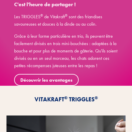
C'est l'heure de partager !
®
®
Les TRIGGLES
de Vitakraft
sont des friandises
savoureuses et douces à la dinde ou au colin.
Grâce à leur forme particulière en trio, ils peuvent être
facilement divisés en trois mini-bouchées : adaptées à la
bouche et pour plus de moments de gâterie. Qu'ils soient
divisés ou en un seul morceau, les chats adorent ces
petites récompenses juteuses entre les repas !
Découvrir les avantages
®
®
VITAKRAFT
TRIGGLES