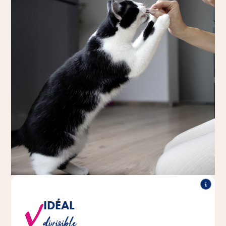
IDÉAL
®
®
peuvent être divisés en
de Vitakraft
Les TRIGGLES
divisible
trois mini-bouchées grâce à leur forme tripartite.