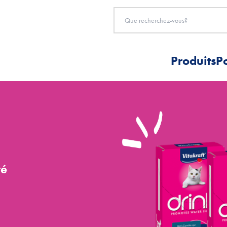
Produits
P
té
.