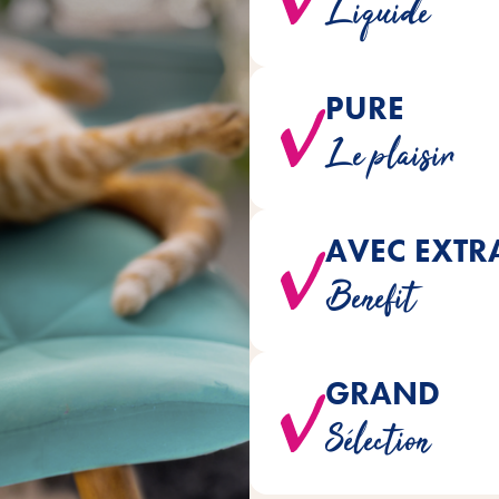
Liquide
PURE
sont naturellement fabri
Le plaisir
AVEC EXTR
La formule spécialement adap
Benefit
métabolisme énergétique e
GRAND
Riche va
Sélection