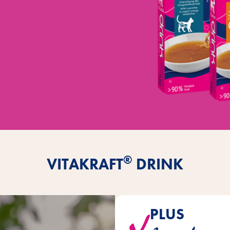
®
VITAKRAFT
DRINK
PLUS
Drink favorise une routine de b