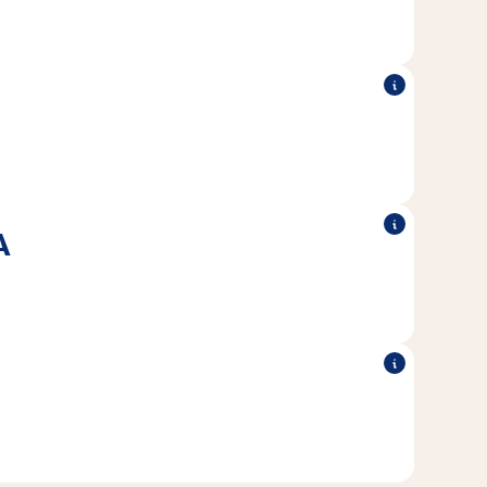
les chats ont besoin.
®
quées sans ajout de sucre.
Nos boissons Vitakraft
A
tée avec de la L-carnitine ou de la taurine favorise le
t soutient une fonction oculaire et cardiaque saine.
riété de variétés aux goûts variés.