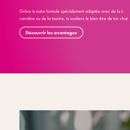
Grâce à notre formule spécialement adaptée avec de la L-
carnitine ou de la taurine, tu soutiens le bien-être de ton chat.
Découvrir les avantages