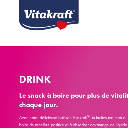
DRINK
Le snack à boire pour plus de vitali
chaque jour.
®
Avec notre délicieuse boisson Vitakraft
, tu incites ton chat à
boire de manière positive et à absorber davantage de liquide