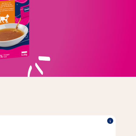
®
oisson positive et l'absorption de liquides dont
Vitakraft