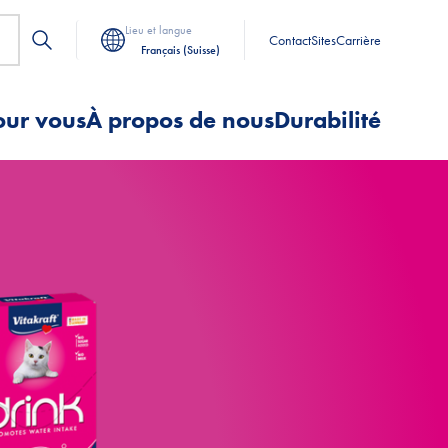
Lieu et langue
Contact
Sites
Carrière
Français (Suisse)
our vous
À propos de nous
Durabilité