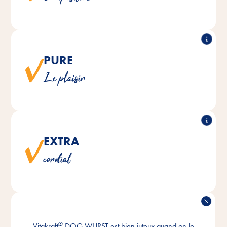
PURE
®
DOG WURST est fabriqué naturellement sans
Vitakraft
Le plaisir
sucre ajouté ni colorants ou conservateurs artificiels.
EXTRA
®
DOG WURST est fabriqué avec beaucoup
Vitakraft
cordial
d'ingrédients carnés.
DOUX
®
Vitakraft
DOG WURST est bien juteux quand on le