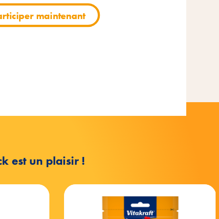
articiper maintenant
articiper maintenant
articiper maintenant
 est un plaisir !