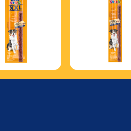
Choisis ta star de notre Snack 1
la Coupe du Monde de football, nous avons constitué notre équipe Vitak
découvre les joueurs et leurs points forts, puis choisis ton snack préféré
ton équipe. À la fin, tu pourras partager ta Snack-Star avec tous tes fans.
C’est parti !