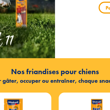
P
P
P
Nos friandises pour chiens
 gâter, occuper ou entraîner, chaque snack