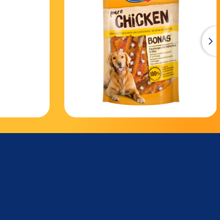
1
raft® Snack Team.
 comme capitaine de