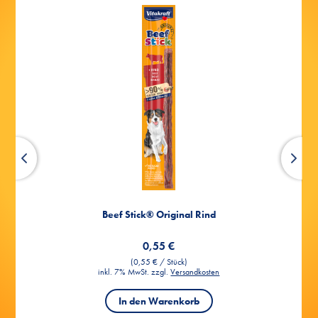
WM-Aktion
Wähle deinen Star aus unserer Snack
11
Zur Fußball-WM haben wir unser Vitakraft®
Snack-Team aufgestellt.
Werde Coach, klicke dich durch die Spieler,
entdecke ihre Stärken und bestimme deinen
Snack-Star als Kapitän. Zum Schluss kannst
du deinen Snack-Star mit deinen Fans teilen.
Los geht’s!
Beef Stick® Original Rind
0,55 €
(0,55 € / Stück)
inkl. 7% MwSt. zzgl.
Versandkosten
In den Warenkorb