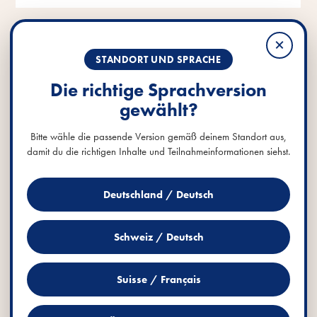
SO GEHT'S
×
STANDORT UND SPRACHE
Aktionszeitraum:
01.06. - 31.07.2026
Die richtige Sprachversion
Teilnahmeberechtigt sind Personen ab 18 Jahren. Hier findest du die
gewählt?
Teilnahmebedingungen
vollständigen
.
Bitte wähle die passende Version gemäß deinem Standort aus,
damit du die richtigen Inhalte und Teilnahmeinformationen siehst.
3.
1.
2.
Deutschland / Deutsch
Schweiz / Deutsch
Suisse / Français