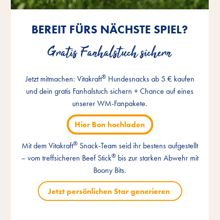
BEREIT FÜRS NÄCHSTE SPIEL?
BEREIT FÜRS NÄCHSTE SPIEL?
BEREIT FÜRS NÄCHSTE SPIEL?
Gratis Fanhalstuch sichern
Gratis Fanhalstuch sichern
Gratis Fanhalstuch sichern
®
®
®
Jetzt mitmachen: Vitakraft
Jetzt mitmachen: Vitakraft
Jetzt mitmachen: Vitakraft
Hundesnacks ab 5 € kaufen
Hundesnacks ab 5 € kaufen
Hundesnacks ab 5 € kaufen
und dein gratis Fanhalstuch sichern + Chance auf eines
und dein gratis Fanhalstuch sichern + Chance auf eines
und dein gratis Fanhalstuch sichern + Chance auf eines
unserer WM-Fanpakete.
unserer WM-Fanpakete.
unserer WM-Fanpakete.
Hier Bon hochladen
Hier Bon hochladen
Hier Bon hochladen
®
®
®
Mit dem Vitakraft
Mit dem Vitakraft
Mit dem Vitakraft
Snack-Team seid ihr bestens aufgestellt
Snack-Team seid ihr bestens aufgestellt
Snack-Team seid ihr bestens aufgestellt
®
®
®
– vom treffsicheren Beef Stick
– vom treffsicheren Beef Stick
– vom treffsicheren Beef Stick
bis zur starken Abwehr mit
bis zur starken Abwehr mit
bis zur starken Abwehr mit
Boony Bits.
Boony Bits.
Boony Bits.
Jetzt persönlichen Star generieren
Jetzt persönlichen Star generieren
Jetzt persönlichen Star generieren