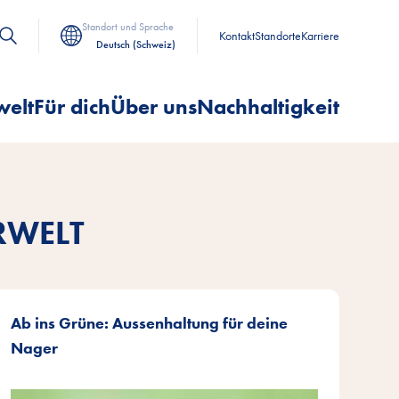
Standort und Sprache
Kontakt
Standorte
Karriere
Deutsch (Schweiz)
welt
Für dich
Über uns
Nachhaltigkeit
RWELT
Ab ins Grüne: Aussenhaltung für deine
Nager