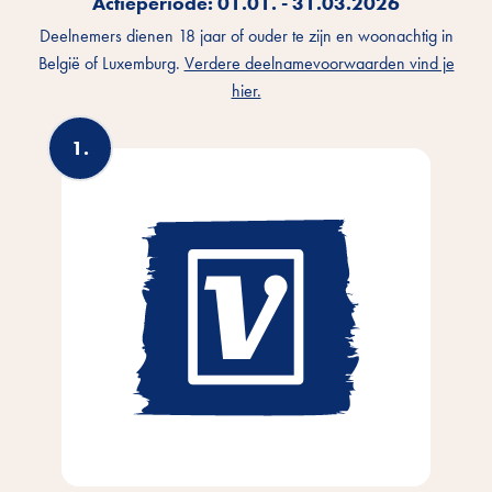
Actieperiode:
01.01. - 31.03.2026
Deelnemers dienen 18 jaar of ouder te zijn en woonachtig in
België of Luxemburg.
Verdere deelnamevoorwaarden vind je
hier.
3.
1.