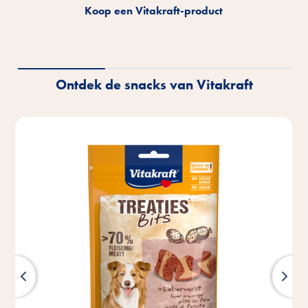
Upload de kassabon van
Koop een Vitakraft-product
Koop een Vitakraft-product
Win een fotoshoot
Win een fotoshoot
één Vitakraft-product
van jou en je huisdier.
van jou en je huisdier.
Ontdek de snacks van Vitakraft