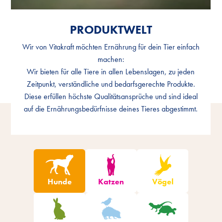
PRODUKTWELT
PRODUKTWELT
Wir von Vitakraft möchten Ernährung für dein Tier einfach
Wir von Vitakraft möchten Ernährung für dein Tier einfach
machen:
machen:
Wir bieten für alle Tiere in allen Lebenslagen, zu jeden
Wir bieten für alle Tiere in allen Lebenslagen, zu jeden
Zeitpunkt, verständliche und bedarfsgerechte Produkte.
Zeitpunkt, verständliche und bedarfsgerechte Produkte.
Diese erfüllen höchste Qualitätsansprüche und sind ideal
Diese erfüllen höchste Qualitätsansprüche und sind ideal
auf die Ernährungsbedürfnisse deines Tieres abgestimmt.
auf die Ernährungsbedürfnisse deines Tieres abgestimmt.
Produkte filtern
Hunde
Katzen
Vögel