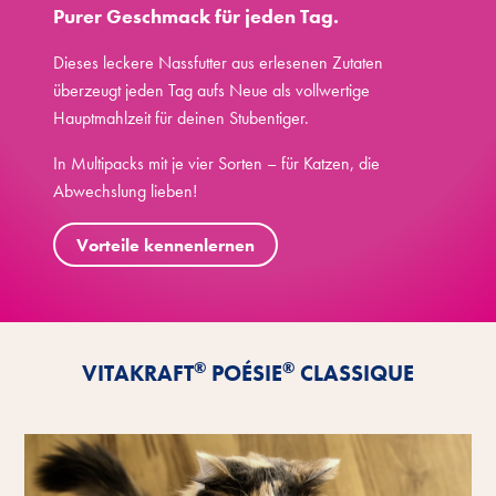
Purer Geschmack für jeden Tag.
Dieses leckere Nassfutter aus erlesenen Zutaten
überzeugt jeden Tag aufs Neue als vollwertige
Hauptmahlzeit für deinen Stubentiger.
In Multipacks mit je vier Sorten – für Katzen, die
Abwechslung lieben!
Vorteile kennenlernen
®
®
VITAKRAFT
POÉSIE
CLASSIQUE