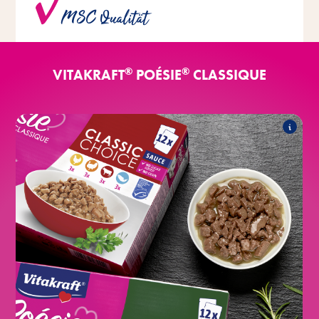
MSC Qualität
Qualität aus nachhaltiger Fischerei eingesetzt.
®
®
VITAKRAFT
POÉSIE
CLASSIQUE
®
CLASSIQUE in Sauce
Poésie
Folgende Produkte zählen zum Sortiment:
®
CLASSIQUE Meaty Choice
Poésie
Multipack
®
CLASSIQUE Classic Choice
Poésie
Multipack