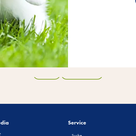
Zurück
Alle Produkte
edia
Service
Suche