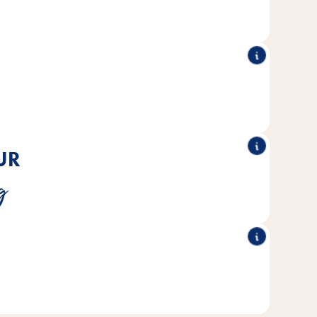
zum Knupsern ein.
®
®
nstlichen Farb-, Aroma- und
Grünlinge
Bei Vitakraft
servierungsstoffen verzichtet.
UR
®
®
r-knuspriger Snack zum Verwöhnen.
Grünlinge
Vitakraft
g
g zu gewährleisten, wird den Mischungen kein Zucker
zugesetzt.