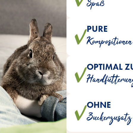
Spaß
PURE
wird auf die Zugabe von kü
Kompositionen
Kon
OPTIMAL Z
sind ein artgerechter, lecke
Handfütterun
OHNE
Um eine naturnahe Ernährun
Zuckerzusatz