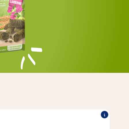
engereiftem Getreide und rohfaserreicher Luzerne laden