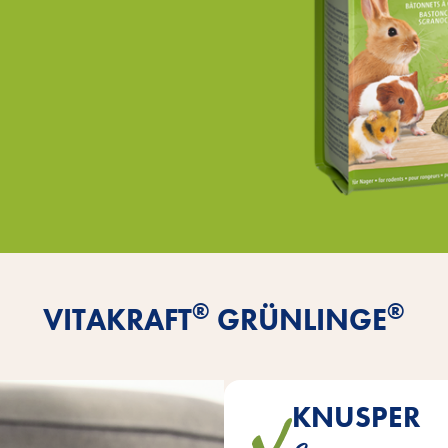
®
®
VITAKRAFT
GRÜNLINGE
KNUSPER
Die leckeren Sticks aus sonn