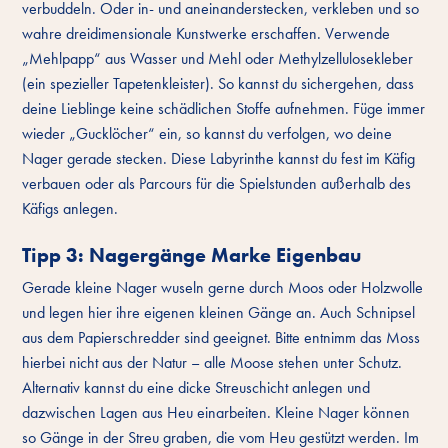
verbuddeln. Oder in- und aneinanderstecken, verkleben und so
wahre dreidimensionale Kunstwerke erschaffen. Verwende
„Mehlpapp“ aus Wasser und Mehl oder Methylzellulosekleber
(ein spezieller Tapetenkleister). So kannst du sichergehen, dass
deine Lieblinge keine schädlichen Stoffe aufnehmen. Füge immer
wieder „Gucklöcher“ ein, so kannst du verfolgen, wo deine
Nager gerade stecken. Diese Labyrinthe kannst du fest im Käfig
verbauen oder als Parcours für die Spielstunden außerhalb des
Käfigs anlegen.
Tipp 3: Nagergänge Marke Eigenbau
Gerade kleine Nager wuseln gerne durch Moos oder Holzwolle
und legen hier ihre eigenen kleinen Gänge an. Auch Schnipsel
aus dem Papierschredder sind geeignet. Bitte entnimm das Moss
hierbei nicht aus der Natur – alle Moose stehen unter Schutz.
Alternativ kannst du eine dicke Streuschicht anlegen und
dazwischen Lagen aus Heu einarbeiten. Kleine Nager können
so Gänge in der Streu graben, die vom Heu gestützt werden. Im