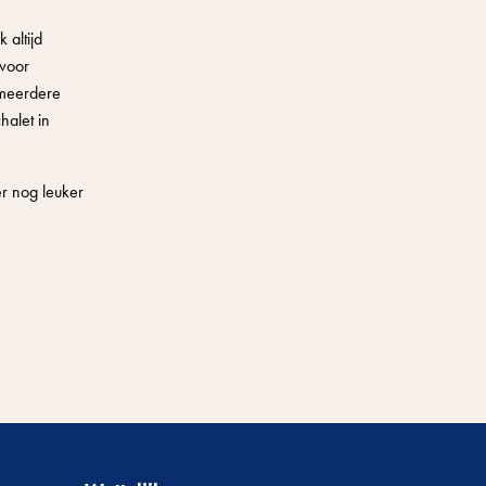
 altijd
 voor
 meerdere
halet in
er nog leuker