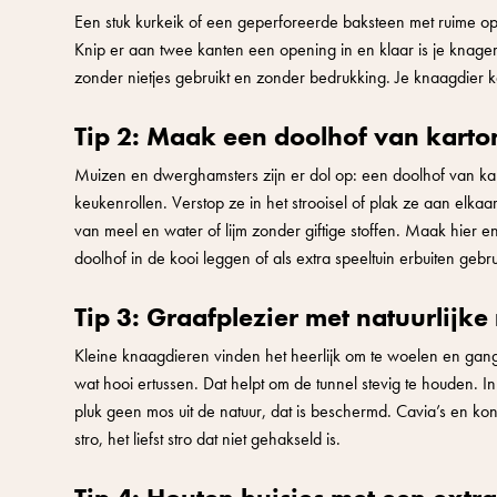
Een stuk kurkeik of een geperforeerde baksteen met ruime o
Knip er aan twee kanten een opening in en klaar is je knagers
zonder nietjes gebruikt en zonder bedrukking. Je knaagdier
Tip 2: Maak een doolhof van karto
Muizen en dwerghamsters zijn er dol op: een doolhof van karto
keukenrollen. Verstop ze in het strooisel of plak ze aan elkaa
van meel en water of lijm zonder giftige stoffen. Maak hier en
doolhof in de kooi leggen of als extra speeltuin erbuiten gebr
Tip 3: Graafplezier met natuurlijke
Kleine knaagdieren vinden het heerlijk om te woelen en gang
wat hooi ertussen. Dat helpt om de tunnel stevig te houden. I
pluk geen mos uit de natuur, dat is beschermd. Cavia’s en k
stro, het liefst stro dat niet gehakseld is.