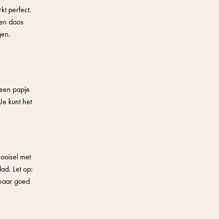
t perfect.
een doos
gen.
 een papje
Je kunt het
ooisel met
ad. Let op:
 naar goed