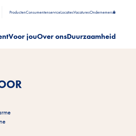
Producten
Consumentenservice
Locaties
Vacatures
Ondernemers
ent
Voor jou
Over ons
Duurzaamheid
VOOR
warme
ene