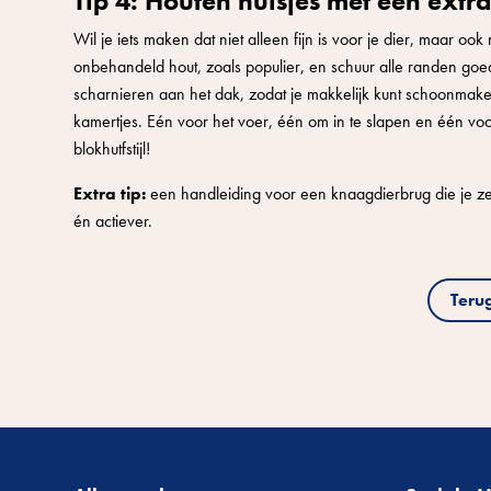
Tip 4: Houten huisjes met een extra
Wil je iets maken dat niet alleen fijn is voor je dier, maar o
onbehandeld hout, zoals populier, en schuur alle randen goed
scharnieren aan het dak, zodat je makkelijk kunt schoonmake
kamertjes. Eén voor het voer, één om in te slapen en één voo
blokhutfstijl!
Extra tip:
een handleiding voor een knaagdierbrug die je zelf
én actiever.
Teru