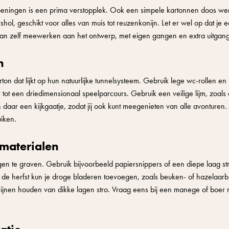
peningen is een prima verstopplek. Ook een simpele kartonnen doos werk
hol, geschikt voor alles van muis tot reuzenkonijn. Let er wel op dat je 
 kan zelf meewerken aan het ontwerp, met eigen gangen en extra uitgan
n
n dat lijkt op hun natuurlijke tunnelsysteem. Gebruik lege wc-rollen en
r tot een driedimensionaal speelparcours. Gebruik een veilige lijm, zoals
 daar een kijkgaatje, zodat jij ook kunt meegenieten van alle avonturen. 
uiken.
 materialen
en te graven. Gebruik bijvoorbeeld papiersnippers of een diepe laag str
n de herfst kun je droge bladeren toevoegen, zoals beuken- of hazelaarbl
onijnen houden van dikke lagen stro. Vraag eens bij een manege of boer