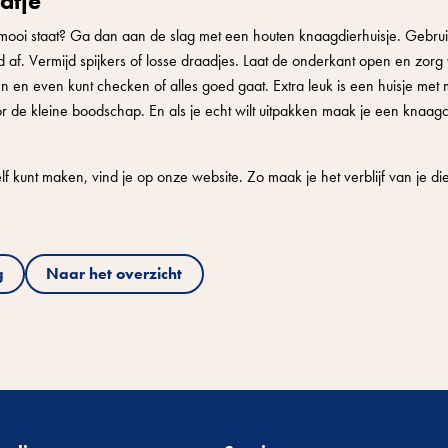
atje
ok mooi staat? Ga dan aan de slag met een houten knaagdierhuisje. Gebruik
 af. Vermijd spijkers of losse draadjes. Laat de onderkant open en zorg
n en even kunt checken of alles goed gaat. Extra leuk is een huisje met
r de kleine boodschap. En als je echt wilt uitpakken maak je een knaagc
 kunt maken, vind je op onze website. Zo maak je het verblijf van je di
g
Naar het overzicht