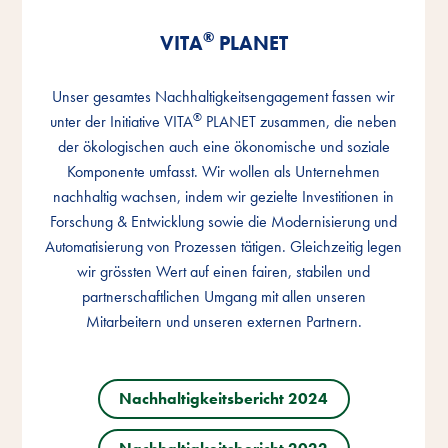
®
®
®
VITA
VITA
VITA
PLANET
PLANET
PLANET
Unser gesamtes Nachhaltigkeitsengagement fassen wir
Unser gesamtes Nachhaltigkeitsengagement fassen wir
Unser gesamtes Nachhaltigkeitsengagement fassen wir
®
®
®
unter der Initiative VITA
unter der Initiative VITA
unter der Initiative VITA
PLANET zusammen, die neben
PLANET zusammen, die neben
PLANET zusammen, die neben
der ökologischen auch eine ökonomische und soziale
der ökologischen auch eine ökonomische und soziale
der ökologischen auch eine ökonomische und soziale
Komponente umfasst. Wir wollen als Unternehmen
Komponente umfasst. Wir wollen als Unternehmen
Komponente umfasst. Wir wollen als Unternehmen
nachhaltig wachsen, indem wir gezielte Investitionen in
nachhaltig wachsen, indem wir gezielte Investitionen in
nachhaltig wachsen, indem wir gezielte Investitionen in
Forschung & Entwicklung sowie die Modernisierung und
Forschung & Entwicklung sowie die Modernisierung und
Forschung & Entwicklung sowie die Modernisierung und
Automatisierung von Prozessen tätigen. Gleichzeitig legen
Automatisierung von Prozessen tätigen. Gleichzeitig legen
Automatisierung von Prozessen tätigen. Gleichzeitig legen
wir grössten Wert auf einen fairen, stabilen und
wir grössten Wert auf einen fairen, stabilen und
wir grössten Wert auf einen fairen, stabilen und
partnerschaftlichen Umgang mit allen unseren
partnerschaftlichen Umgang mit allen unseren
partnerschaftlichen Umgang mit allen unseren
Mitarbeitern und unseren externen Partnern.
Mitarbeitern und unseren externen Partnern.
Mitarbeitern und unseren externen Partnern.
Nachhaltigkeitsbericht 2024
Nachhaltigkeitsbericht 2024
Nachhaltigkeitsbericht 2024