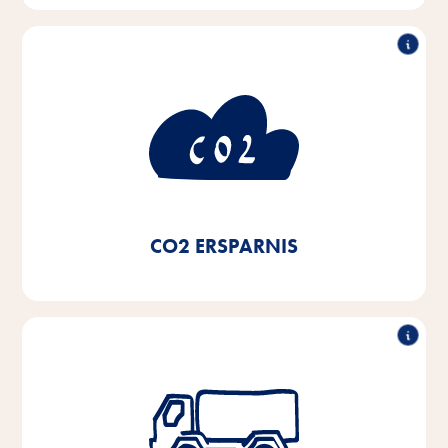
Verbrauch
50% weniger CO
2
Durch die Nutzung von Ökostrom und die Umstellung
auf Nahwärmsysteme und Brennwertkessel unserer
Heizungseinrichtungen sowie den Einsatz von LED-
-
Beleuchtung haben wir seit 2020 eine CO
2
Ersparnis von 50% erreicht.
CO2 ERSPARNIS
Reduktion der LKW-Flotte
um 50%