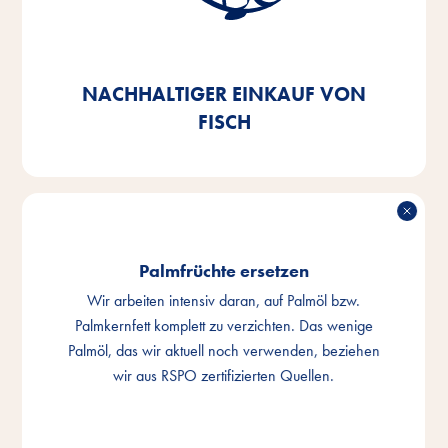
Fischnebenerzeugnisse, die wir in unseren Produkten
verwenden, zu 100% auf MSC- oder ASC-
zertifizierte Ware umzustellen – zu 92% erfüllen wir
dies bereits.
NACHHALTIGER EINKAUF VON
FISCH
Palmfrüchte ersetzen
Wir arbeiten intensiv daran, auf Palmöl bzw.
Palmkernfett komplett zu verzichten. Das wenige
Palmöl, das wir aktuell noch verwenden, beziehen
wir aus RSPO zertifizierten Quellen.
PALMFRÜCHTE ERSETZEN