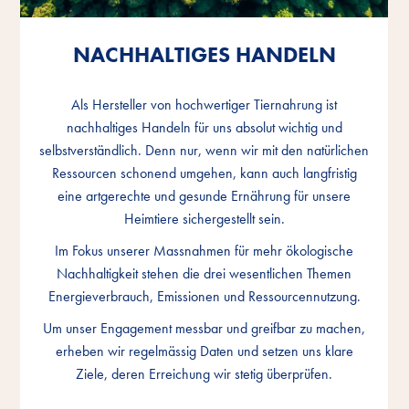
NACHHALTIGES HANDELN
NACHHALTIGES HANDELN
NACHHALTIGES HANDELN
Als Hersteller von hochwertiger Tiernahrung ist
Als Hersteller von hochwertiger Tiernahrung ist
Als Hersteller von hochwertiger Tiernahrung ist
nachhaltiges Handeln für uns absolut wichtig und
nachhaltiges Handeln für uns absolut wichtig und
nachhaltiges Handeln für uns absolut wichtig und
selbstverständlich. Denn nur, wenn wir mit den natürlichen
selbstverständlich. Denn nur, wenn wir mit den natürlichen
selbstverständlich. Denn nur, wenn wir mit den natürlichen
Ressourcen schonend umgehen, kann auch langfristig
Ressourcen schonend umgehen, kann auch langfristig
Ressourcen schonend umgehen, kann auch langfristig
eine artgerechte und gesunde Ernährung für unsere
eine artgerechte und gesunde Ernährung für unsere
eine artgerechte und gesunde Ernährung für unsere
Heimtiere sichergestellt sein.
Heimtiere sichergestellt sein.
Heimtiere sichergestellt sein.
Im Fokus unserer Massnahmen für mehr ökologische
Im Fokus unserer Massnahmen für mehr ökologische
Im Fokus unserer Massnahmen für mehr ökologische
Nachhaltigkeit stehen die drei wesentlichen Themen
Nachhaltigkeit stehen die drei wesentlichen Themen
Nachhaltigkeit stehen die drei wesentlichen Themen
Energieverbrauch, Emissionen und Ressourcennutzung.
Energieverbrauch, Emissionen und Ressourcennutzung.
Energieverbrauch, Emissionen und Ressourcennutzung.
Um unser Engagement messbar und greifbar zu machen,
Um unser Engagement messbar und greifbar zu machen,
Um unser Engagement messbar und greifbar zu machen,
erheben wir regelmässig Daten und setzen uns klare
erheben wir regelmässig Daten und setzen uns klare
erheben wir regelmässig Daten und setzen uns klare
Ziele, deren Erreichung wir stetig überprüfen.
Ziele, deren Erreichung wir stetig überprüfen.
Ziele, deren Erreichung wir stetig überprüfen.