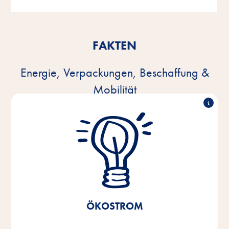
FAKTEN
Energie, Verpackungen, Beschaffung &
Mobilität
100% Ökostrom
Seit 2021 nutzen wir 100% Ökostrom in unseren
Produktionsstätten, unserem Zentrallager und der
Verwaltung am Standort Bremen/Niedersachsen.
Ersparnis von 40%
Dadurch konnte eine CO
2
realisiert werden.
ÖKOSTROM