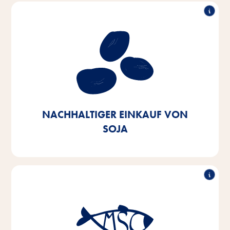
Nachhaltiger Einkauf von Soja
Unser Ziel ist es, Soja aus europäischem Ursprung
oder zertifizierten Quellen zu beziehen. Bis 2025
wollen wir dies zu 100% erreicht haben – heute
stehen wir bereits bei 90%.
NACHHALTIGER EINKAUF VON
SOJA
Nachhaltiger Einkauf von Fisch
Bis 2025 streben wir an, die Fisch- und