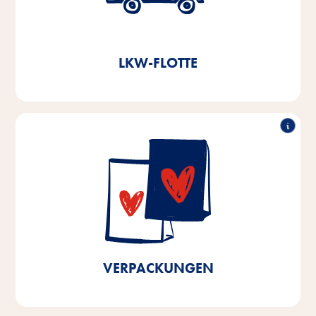
Durch die Errichtung eines voll automatisierten
Hochregallagers im Jahr 2021 sparen wir jährlich
ein.
11.000l Diesel und ca. 3,8t CO
2
LKW-FLOTTE
90% recyclingfähig
In unseren Produktionsstätten in Bremen und
Niedersachen verwenden wir schon zu über 90%
recyclingfähige Verpackungen. Bis 2025 streben wir
100% recyclingfähige Verpackungen der in Bremen
und Niedersachsen produzierten Produkte sowie
eine Kunststoffreduktion um 10% an.
VERPACKUNGEN