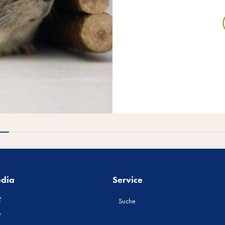
edia
Service
Suche