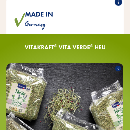
MADE IN
®
®
Heu werden mit viel Liebe
VITA Verde
Alle Vitakraft
Germany
in Deutschland handverlesen und -abgepackt.
®
®
VITAKRAFT
VITA VERDE
HEU
Nature Plus
Folgende Produkte zählen zum Sortiment:
®
Nature Plus Heu mit Löwenzahn
VITA Verde
®
Nature Plus Heu mit Pfefferminz
VITA Verde
®
Nature Plus Heu mit Brennessel
VITA Verde