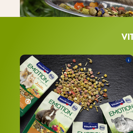
VI
BEAUTY
Folgende Produkte zählen zum Sortiment:
®
BEAUTY Junior für
EMOTION
Zwergkaninchen
®
BEAUTY Junior für
EMOTION
Meerschweinchen
®
BEAUTY für Zwergkaninchen
EMOTION