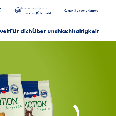
Standort und Sprache
Kontakt
Standorte
Karriere
Deutsch (Österreich)
welt
Für dich
Über uns
Nachhaltigkeit