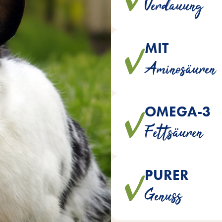
Verdauung
MIT
Die ausbalancierten Aminosä
Aminosäuren
OMEGA-3
Die enthaltenen Omega-3-F
Fettsäuren
PURER
Hauptfutter sind natürlich o
Genuss
künstlichen Fa