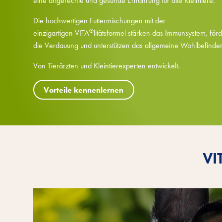
eine artgerechte und gesunde Ernährung für alle Kleintiere.
Die hochwertigen Futtermischungen mit der
®
einzigartigen VITA
litätsformel stärken das Immunsystem, för
die Verdauung und unterstützen das allgemeine Wohlbefinde
Von Tierärzten und Kleintierexperten entwickelt.
Vorteile kennenlernen
VI