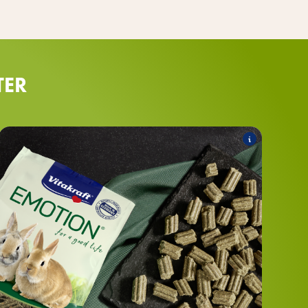
TER
COMPLETE
Folgende Produkte zählen zum Sortiment:
®
COMPLETE für Zwergkaninchen
EMOTION