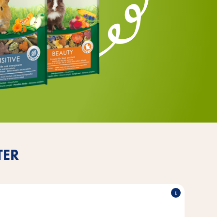
TER
Inulin unterstützt eine gesunde Darmflora.