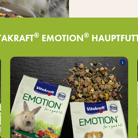
®
®
TAKRAFT
EMOTION
HAUPTFUT
SENSITIVE
Folgende Produkte zählen zum Sortiment:
®
SENSITIVE für Zwergkaninchen
EMOTION
®
SENSITIVE Meerschweinchen
EMOTION