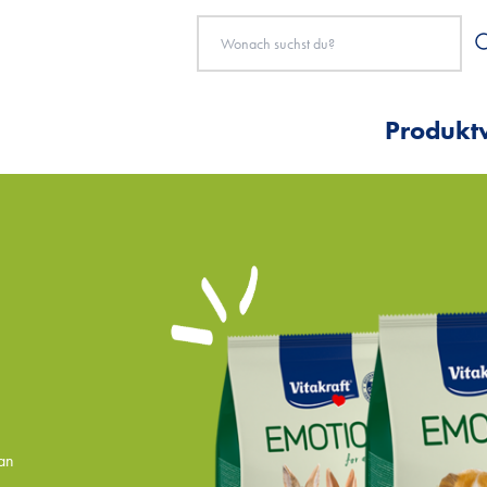
Produkt
 an