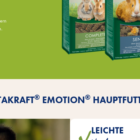
dern
n.
®
®
TAKRAFT
EMOTION
HAUPTFUT
LEICHTE
Das enthaltene 