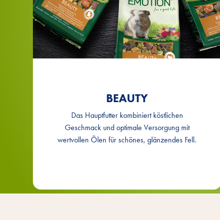
®
BEAUTY für Meerschweinchen
EMOTION
®
BEAUTY für Hamster
EMOTION
®
BEAUTY für Zwerghamster
EMOTION
®
BEAUTY für Chinchillas
EMOTION
BEAUTY
®
BEAUTY für Ratten
EMOTION
Das Hauptfutter kombiniert köstlichen
®
BEAUTY für Degus
EMOTION
Geschmack und optimale Versorgung mit
®
wertvollen Ölen für schönes, glänzendes Fell.
BEAUTY für Mäuse
EMOTION
®
BEAUTY für Gerbile
EMOTION