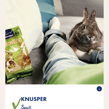
KNUSPER
Die leckeren Sticks aus sonnengereiftem Getreide und
Spaß
köstlicher Karotte laden zum Knupsern ein.