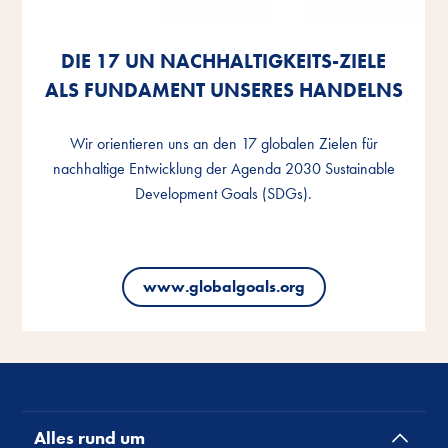
DIE 17 UN NACHHALTIGKEITS-ZIELE
DIE 17 UN NACHHALTIGKEITS-ZIELE
DIE 17 UN NACHHALTIGKEITS-ZIELE
ALS FUNDAMENT UNSERES HANDELNS
ALS FUNDAMENT UNSERES HANDELNS
ALS FUNDAMENT UNSERES HANDELNS
Wir orientieren uns an den 17 globalen Zielen für
Wir orientieren uns an den 17 globalen Zielen für
Wir orientieren uns an den 17 globalen Zielen für
nachhaltige Entwicklung der Agenda 2030 Sustainable
nachhaltige Entwicklung der Agenda 2030 Sustainable
nachhaltige Entwicklung der Agenda 2030 Sustainable
Development Goals (SDGs).
Development Goals (SDGs).
Development Goals (SDGs).
www.globalgoals.org
www.globalgoals.org
www.globalgoals.org
Alles rund um