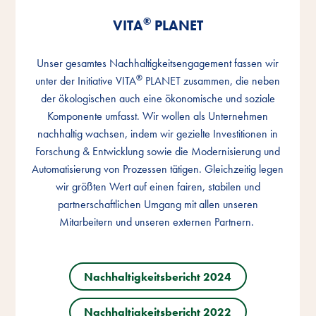
®
®
®
VITA
VITA
VITA
PLANET
PLANET
PLANET
Unser gesamtes Nachhaltigkeitsengagement fassen wir
Unser gesamtes Nachhaltigkeitsengagement fassen wir
Unser gesamtes Nachhaltigkeitsengagement fassen wir
®
®
®
unter der Initiative VITA
unter der Initiative VITA
unter der Initiative VITA
PLANET zusammen, die neben
PLANET zusammen, die neben
PLANET zusammen, die neben
der ökologischen auch eine ökonomische und soziale
der ökologischen auch eine ökonomische und soziale
der ökologischen auch eine ökonomische und soziale
Komponente umfasst. Wir wollen als Unternehmen
Komponente umfasst. Wir wollen als Unternehmen
Komponente umfasst. Wir wollen als Unternehmen
nachhaltig wachsen, indem wir gezielte Investitionen in
nachhaltig wachsen, indem wir gezielte Investitionen in
nachhaltig wachsen, indem wir gezielte Investitionen in
Forschung & Entwicklung sowie die Modernisierung und
Forschung & Entwicklung sowie die Modernisierung und
Forschung & Entwicklung sowie die Modernisierung und
Automatisierung von Prozessen tätigen. Gleichzeitig legen
Automatisierung von Prozessen tätigen. Gleichzeitig legen
Automatisierung von Prozessen tätigen. Gleichzeitig legen
wir größten Wert auf einen fairen, stabilen und
wir größten Wert auf einen fairen, stabilen und
wir größten Wert auf einen fairen, stabilen und
partnerschaftlichen Umgang mit allen unseren
partnerschaftlichen Umgang mit allen unseren
partnerschaftlichen Umgang mit allen unseren
Mitarbeitern und unseren externen Partnern.
Mitarbeitern und unseren externen Partnern.
Mitarbeitern und unseren externen Partnern.
Nachhaltigkeitsbericht 2024
Nachhaltigkeitsbericht 2024
Nachhaltigkeitsbericht 2024
Nachhaltigkeitsbericht 2022
Nachhaltigkeitsbericht 2022
Nachhaltigkeitsbericht 2022