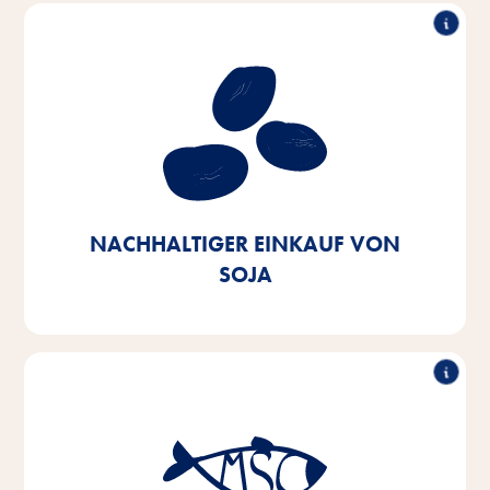
Nachhaltiger Einkauf von Soja
Unser Ziel ist es, Soja aus europäischem Ursprung
oder zertifizierten Quellen zu beziehen. Bis 2025
wollen wir dies zu 100% erreicht haben – heute
stehen wir bereits bei 90%.
NACHHALTIGER EINKAUF VON
SOJA
Nachhaltiger Einkauf von Fisch
Bis 2025 streben wir an, die Fisch- und