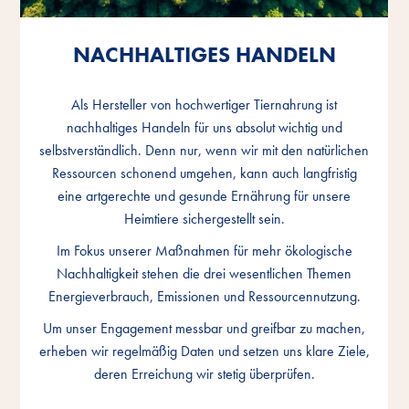
NACHHALTIGES HANDELN
NACHHALTIGES HANDELN
NACHHALTIGES HANDELN
Als Hersteller von hochwertiger Tiernahrung ist
Als Hersteller von hochwertiger Tiernahrung ist
Als Hersteller von hochwertiger Tiernahrung ist
nachhaltiges Handeln für uns absolut wichtig und
nachhaltiges Handeln für uns absolut wichtig und
nachhaltiges Handeln für uns absolut wichtig und
selbstverständlich. Denn nur, wenn wir mit den natürlichen
selbstverständlich. Denn nur, wenn wir mit den natürlichen
selbstverständlich. Denn nur, wenn wir mit den natürlichen
Ressourcen schonend umgehen, kann auch langfristig
Ressourcen schonend umgehen, kann auch langfristig
Ressourcen schonend umgehen, kann auch langfristig
eine artgerechte und gesunde Ernährung für unsere
eine artgerechte und gesunde Ernährung für unsere
eine artgerechte und gesunde Ernährung für unsere
Heimtiere sichergestellt sein.
Heimtiere sichergestellt sein.
Heimtiere sichergestellt sein.
Im Fokus unserer Maßnahmen für mehr ökologische
Im Fokus unserer Maßnahmen für mehr ökologische
Im Fokus unserer Maßnahmen für mehr ökologische
Nachhaltigkeit stehen die drei wesentlichen Themen
Nachhaltigkeit stehen die drei wesentlichen Themen
Nachhaltigkeit stehen die drei wesentlichen Themen
Energieverbrauch, Emissionen und Ressourcennutzung.
Energieverbrauch, Emissionen und Ressourcennutzung.
Energieverbrauch, Emissionen und Ressourcennutzung.
Um unser Engagement messbar und greifbar zu machen,
Um unser Engagement messbar und greifbar zu machen,
Um unser Engagement messbar und greifbar zu machen,
erheben wir regelmäßig Daten und setzen uns klare Ziele,
erheben wir regelmäßig Daten und setzen uns klare Ziele,
erheben wir regelmäßig Daten und setzen uns klare Ziele,
deren Erreichung wir stetig überprüfen.
deren Erreichung wir stetig überprüfen.
deren Erreichung wir stetig überprüfen.