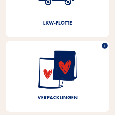
Durch die Errichtung eines voll automatisierten
Hochregallagers im Jahr 2021 sparen wir jährlich
ein.
11.000l Diesel und ca. 3,8t CO
2
LKW-FLOTTE
90% recyclingfähig
In unseren Produktionsstätten in Bremen und
Niedersachen verwenden wir schon zu über 90%
recyclingfähige Verpackungen. Bis 2025 streben wir
100% recyclingfähige Verpackungen der in Bremen
und Niedersachsen produzierten Produkte sowie
eine Kunststoffreduktion um 10% an.
VERPACKUNGEN