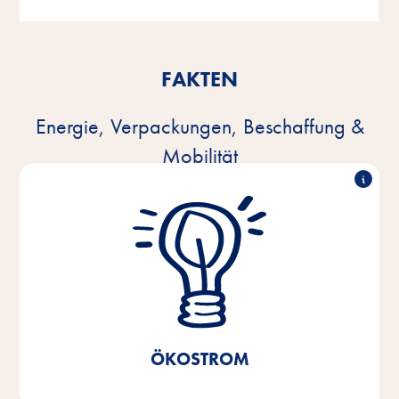
FAKTEN
Energie, Verpackungen, Beschaffung &
Mobilität
100% Ökostrom
Seit 2021 nutzen wir 100% Ökostrom in unseren
Produktionsstätten, unserem Zentrallager und der
Verwaltung am Standort Bremen/Niedersachsen.
Ersparnis von 40%
Dadurch konnte eine CO
2
realisiert werden.
ÖKOSTROM