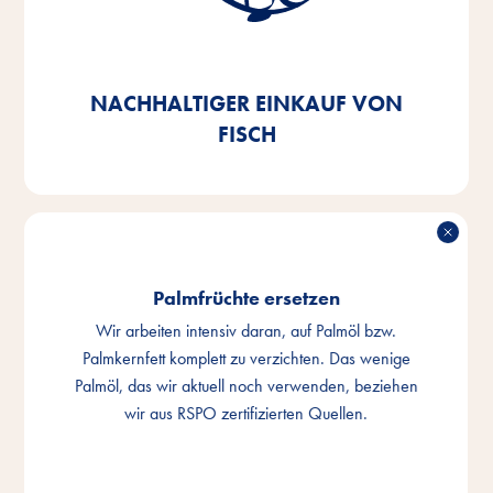
Fischnebenerzeugnisse, die wir in unseren Produkten
verwenden, zu 100% auf MSC- oder ASC-
zertifizierte Ware umzustellen – zu 92% erfüllen wir
dies bereits.
NACHHALTIGER EINKAUF VON
FISCH
Palmfrüchte ersetzen
Wir arbeiten intensiv daran, auf Palmöl bzw.
Palmkernfett komplett zu verzichten. Das wenige
Palmöl, das wir aktuell noch verwenden, beziehen
wir aus RSPO zertifizierten Quellen.
PALMFRÜCHTE ERSETZEN