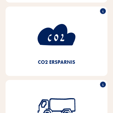
Verbrauch
50% weniger CO
2
Durch die Nutzung von Ökostrom und die Umstellung
auf Nahwärmsysteme und Brennwertkessel unserer
Heizungseinrichtungen sowie den Einsatz von LED-
-
Beleuchtung haben wir seit 2020 eine CO
2
Ersparnis von 50% erreicht.
CO2 ERSPARNIS
Reduktion der LKW-Flotte
um 50%