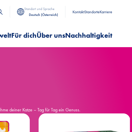
Standort und Sprache
Kontakt
Standorte
Karriere
Deutsch (Österreich)
welt
Für dich
Über uns
Nachhaltigkeit
nahme deiner Katze – Tag für Tag ein Genuss.