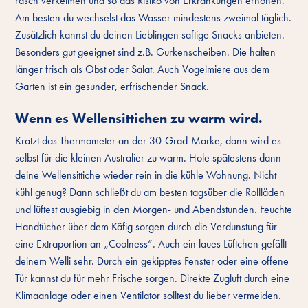
rasch verkeimen und so das Risiko von Erkrankungen erhöhen.
Am besten du wechselst das Wasser mindestens zweimal täglich.
Zusätzlich kannst du deinen Lieblingen saftige Snacks anbieten.
Besonders gut geeignet sind z.B. Gurkenscheiben. Die halten
länger frisch als Obst oder Salat. Auch Vogelmiere aus dem
Garten ist ein gesunder, erfrischender Snack.
Wenn es Wellensittichen zu warm wird.
Kratzt das Thermometer an der 30-Grad-Marke, dann wird es
selbst für die kleinen Australier zu warm. Hole spätestens dann
deine Wellensittiche wieder rein in die kühle Wohnung. Nicht
kühl genug? Dann schließt du am besten tagsüber die Rollläden
und lüftest ausgiebig in den Morgen- und Abendstunden. Feuchte
Handtücher über dem Käfig sorgen durch die Verdunstung für
eine Extraportion an „Coolness“. Auch ein laues Lüftchen gefällt
deinem Welli sehr. Durch ein gekipptes Fenster oder eine offene
Tür kannst du für mehr Frische sorgen. Direkte Zugluft durch eine
Klimaanlage oder einen Ventilator solltest du lieber vermeiden.