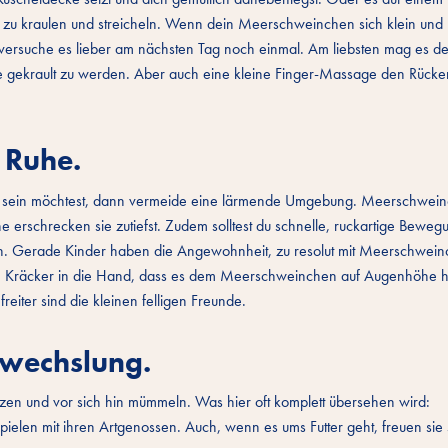
d zu kraulen und streicheln. Wenn dein Meerschweinchen sich klein und 
 versuche es lieber am nächsten Tag noch einmal. Am liebsten mag es de
 gekrault zu werden. Aber auch eine kleine Finger-Massage den Rücken
 Ruhe.
ein möchtest, dann vermeide eine lärmende Umgebung. Meerschwei
ne erschrecken sie zutiefst. Zudem solltest du schnelle, ruckartige Bewe
n. Gerade Kinder haben die Angewohnheit, zu resolut mit Meerschwei
n Kräcker in die Hand, dass es dem Meerschweinchen auf Augenhöhe h
freiter sind die kleinen felligen Freunde.
wechslung.
zen und vor sich hin mümmeln. Was hier oft komplett übersehen wird:
elen mit ihren Artgenossen. Auch, wenn es ums Futter geht, freuen sie