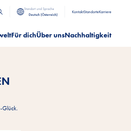
Standort und Sprache
Kontakt
Standorte
Karriere
Deutsch (Österreich)
welt
Für dich
Über uns
Nachhaltigkeit
EN
n-Glück.