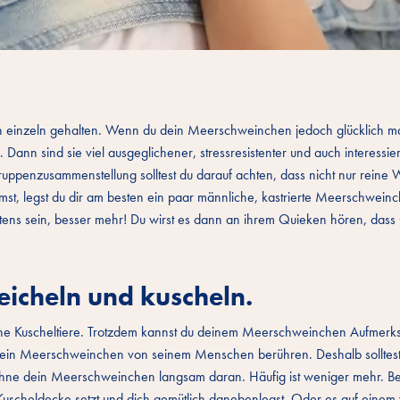
einzeln gehalten. Wenn du dein Meerschweinchen jedoch glücklich 
. Dann sind sie viel ausgeglichener, stressresistenter und auch interessie
Gruppenzusammenstellung solltest du darauf achten, dass nicht nur reine
, legst du dir am besten ein paar männliche, kastrierte Meerschwein
ens sein, besser mehr! Du wirst es dann an ihrem Quieken hören, dass 
eicheln und kuscheln.
ine Kuscheltiere. Trotzdem kannst du deinem Meerschweinchen Aufmerk
h ein Meerschweinchen von seinem Menschen berühren. Deshalb solltest
wöhne dein Meerschweinchen langsam daran. Häufig ist weniger mehr. B
Kuscheldecke setzt und dich gemütlich danebenlegst. Oder es auf einem