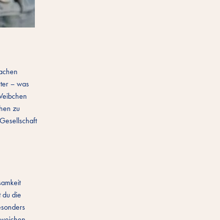
machen
rter – was
 Weibchen
chen zu
Gesellschaft
samkeit
 du die
esonders
 weichen