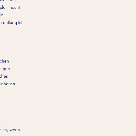
platt macht
in
 entlang tut
nchen
gungen
nchen
inhalten
 sich, wenn