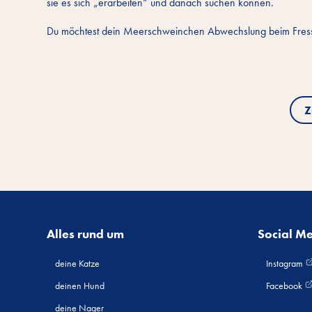
sie es sich „erarbeiten“ und danach suchen können.
Du möchtest dein Meerschweinchen Abwechslung beim Fressen 
Z
Alles rund um
Social M
deine Katze
Instagram
deinen Hund
Facebook
deine Nager