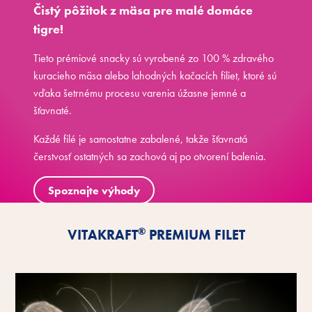
Čistý pôžitok z mäsa pre malé domáce
tigre!
Tieto prémiové snacky sú vyrobené zo 100 % zdravého
kuracieho mäsa alebo lahodných kačacích filiet, ktoré sú
vďaka šetrnému procesu varenia úžasne jemné a
šťavnaté.
Každé filé je samostatne zabalené, takže šťavnatá
čerstvosť ostatných sa zachová aj po otvorení balenia.
Spoznajte výhody
®
VITAKRAFT
PREMIUM FILET