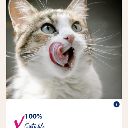
100%
Jedinou zložkou týchto lahodných filiet je 100 % kačacie
Čisté filé
alebo kuracie mäso.