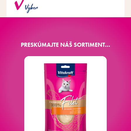
Široká škála druhov s rôznymi príchuťami.
Výber
PRESKÚMAJTE NÁŠ SORTIMENT...