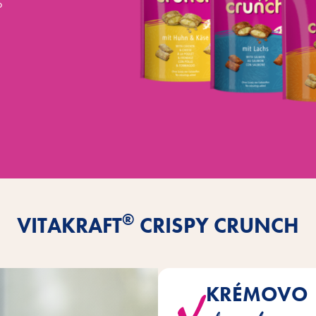
o
®
VITAKRAFT
CRISPY CRUNCH
KRÉMOVO
Harmonická kombinácia chrumk