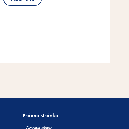
Právna stránka
Ochrana údajov