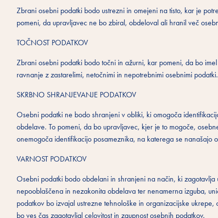
Zbrani osebni podatki bodo ustrezni in omejeni na tisto, kar je p
pomeni, da upravljavec ne bo zbiral, obdeloval ali hranil več oseb
TOČNOST PODATKOV
Zbrani osebni podatki bodo točni in ažurni, kar pomeni, da bo imel
ravnanje z zastarelimi, netočnimi in nepotrebnimi osebnimi podatki.
SKRBNO SHRANJEVANJE PODATKOV
Osebni podatki ne bodo shranjeni v obliki, ki omogoča identifikaci
obdelave. To pomeni, da bo upravljavec, kjer je to mogoče, osebne 
onemogoča identifikacijo posameznika, na katerega se nanašajo o
VARNOST PODATKOV
Osebni podatki bodo obdelani in shranjeni na način, ki zagotavlja u
nepooblaščena in nezakonita obdelava ter nenamerna izguba, uni
podatkov bo izvajal ustrezne tehnološke in organizacijske ukrepe, 
bo ves čas zagotavljal celovitost in zaupnost osebnih podatkov.