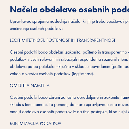
Načela obdelave osebnih pod
Upravljavec sprejema naslednja načela, ki jih je treba upoštevati pr
uničevanju osebnih podatkov:
LEGITIMITETNOST, POŠTENOST IN TRANSPARENTNOST
Osebni podatki bodo obdelani zakonito, pošteno in transparentno
podatkov v vseh relevantnih situacijah respondenta seznanil s tem
obdelava pa bo potekala izključno v skladu s povedanim (poštenost
zakon o varstvu osebnih podatkov (legitimnost).
OMEJITEV NAMENA
Osebni podatki bodo zbrani za jasno opredeljene in zakonite name
skladu s temi nameni. To pomeni, da mora upravljavec jasno navesti
omejiti obdelavo osebnih podatkov le na tiste postopke, ki so nujn
MINIMIZACIJA PODATKOV