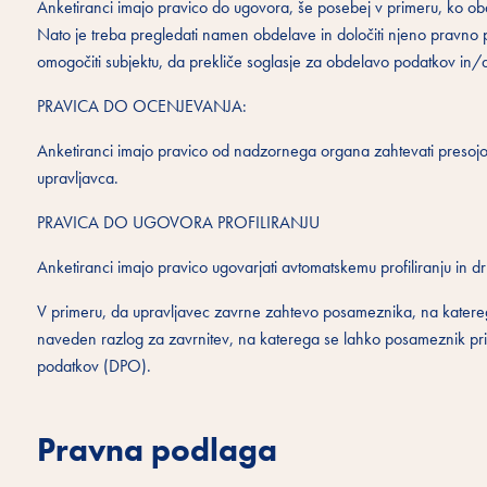
Anketiranci imajo pravico do ugovora, še posebej v primeru, ko obd
Nato je treba pregledati namen obdelave in določiti njeno pravno p
omogočiti subjektu, da prekliče soglasje za obdelavo podatkov in/
PRAVICA DO OCENJEVANJA:
Anketiranci imajo pravico od nadzornega organa zahtevati presojo k
upravljavca.
PRAVICA DO UGOVORA PROFILIRANJU
Anketiranci imajo pravico ugovarjati avtomatskemu profiliranju in 
V primeru, da upravljavec zavrne zahtevo posameznika, na katere
naveden razlog za zavrnitev, na katerega se lahko posameznik prit
podatkov (DPO).
Pravna podlaga