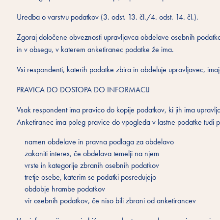
Uredba o varstvu podatkov (3. odst. 13. čl./4. odst. 14. čl.).
Zgoraj določene obveznosti upravljavca obdelave osebnih podatkov
in v obsegu, v katerem anketiranec podatke že ima.
Vsi respondenti, katerih podatke zbira in obdeluje upravljavec, ima
PRAVICA DO DOSTOPA DO INFORMACIJ
Vsak respondent ima pravico do kopije podatkov, ki jih ima upravl
Anketiranec ima poleg pravice do vpogleda v lastne podatke tudi pr
namen obdelave in pravna podlaga za obdelavo
zakoniti interes, če obdelava temelji na njem
vrste in kategorije zbranih osebnih podatkov
tretje osebe, katerim se podatki posredujejo
obdobje hrambe podatkov
vir osebnih podatkov, če niso bili zbrani od anketirancev