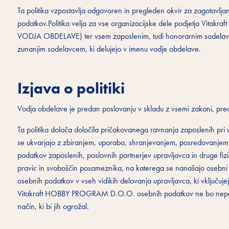
Ta politika vzpostavlja odgovoren in pregleden okvir za zagotavljan
podatkov.Politika velja za vse organizacijske dele podjetja Vit
VODJA OBDELAVE) ter vsem zaposlenim, tudi honorarnim sodelav
zunanjim sodelavcem, ki delujejo v imenu vodje obdelave.
Izjava o politiki
Vodja obdelave je predan poslovanju v skladu z vsemi zakoni, predp
Ta politika določa določila pričakovanega ravnanja zaposlenih pri 
se ukvarjajo z zbiranjem, uporabo, shranjevanjem, posredovanjem,
podatkov zaposlenih, poslovnih partnerjev upravljavca in druge fiz
pravic in svoboščin posameznika, na katerega se nanašajo osebni 
osebnih podatkov v vseh vidikih delovanja upravljavca, ki vključuj
Vitakraft HOBBY PROGRAM D.O.O. osebnih podatkov ne bo nepoobla
način, ki bi jih ogrožal.