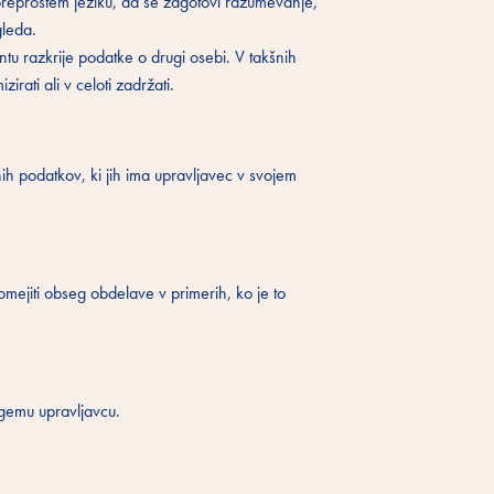
preprostem jeziku, da se zagotovi razumevanje,
gleda.
 razkrije podatke o drugi osebi. V takšnih
rati ali v celoti zadržati.
h podatkov, ki jih ima upravljavec v svojem
mejiti obseg obdelave v primerih, ko je to
gemu upravljavcu.