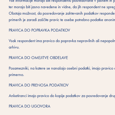
Vse informacije morajo biti respondentu posredovane v jasnem in 
ter morajo biti jasno navedene in vidne, da jih respondent ne spre
Obstaja možnost, da posredovanje zahtevanih podatkov respondentu
primerih je zaradi zaščite pravic te osebe potrebno podatke anonimizi
PRAVICA DO POPRAVKA PODATKOV
Vsak respondent ima pravico do popravka nepravilnih ali nepopolni
arhivu.
PRAVICA DO OMEJITVE OBDELAVE
Posamezniki, na katere se nanašajo osebni podatki, imajo pravico o
primerno.
PRAVICA DO PRENOSA PODATKOV
Anketiranci imajo pravico do kopije podatkov za posredovanje dru
PRAVICA DO UGOVORA