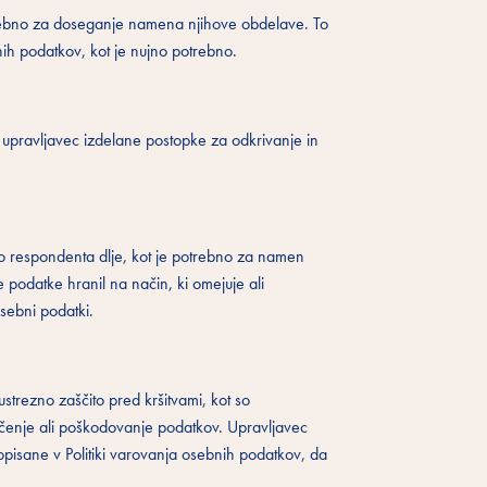
otrebno za doseganje namena njihove obdelave. To
nih podatkov, kot je nujno potrebno.
 upravljavec izdelane postopke za odkrivanje in
jo respondenta dlje, kot je potrebno za namen
podatke hranil na način, ki omejuje ali
sebni podatki.
strezno zaščito pred kršitvami, kot so
čenje ali poškodovanje podatkov. Upravljavec
opisane v Politiki varovanja osebnih podatkov, da