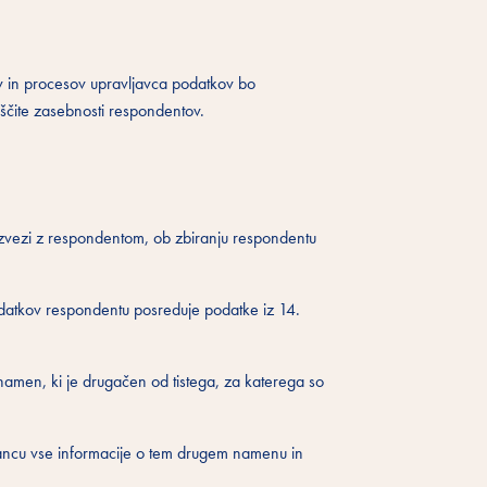
emov in procesov upravljavca podatkov bo
čite zasebnosti respondentov.
zvezi z respondentom, ob zbiranju respondentu
odatkov respondentu posreduje podatke iz 14.
men, ki je drugačen od tistega, za katerega so
ancu vse informacije o tem drugem namenu in