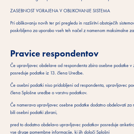
ZASEBNOST VGRAJENA V OBLIKOVANJE SISTEMA
Pri oblikovanju novih ter pri pregledu in razširitvi obstoječih sist
poskrbljeno za uporabo vseh teh načel z namenom maksimalne zaš
Pravice respondentov
Če upravljavec obdelave od respondenta zbira osebne podatke v 
posreduje podatke iz 13. člena Uredbe.
Če osebni podatki niso pridobljeni od respondenta, upravljavec p
člena Splošne uredbe o varstvu podatkov.
Če namerava upravljavec osebne podatke dodatno obdelovati za na
bili osebni podatki zbrani,
pred to dodatno obdelavo upravljavec podatkov posreduje anketir
vse druge pomembne informacije, ki jih določi Splošni