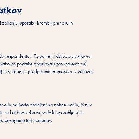
atkov
i zbiranju, uporabi, hrambi, prenosu in
 do respondentov. To pomeni, da bo upravljavec
, kako bo podatke obdeloval (transparentnost),
) in v skladu s predpisanim namenom. v veljavni
ne in ne bodo obdelani na noben način, ki ni v
, za kaj bodo zbrani podatki uporabljeni, in
i za doseganje teh namenov.