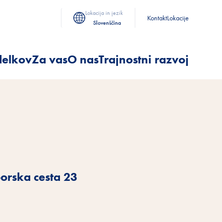
Lokacija in jezik
Kontakt
Lokacije
Slovenščina
delkov
Za vas
O nas
Trajnostni razvoj
orska cesta 23