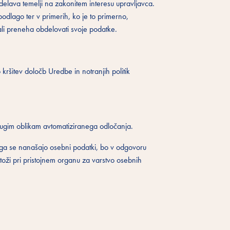
elava temelji na zakonitem interesu upravljavca.
odlago ter v primerih, ko je to primerno,
ali preneha obdelovati svoje podatke.
ršitev določb Uredbe in notranjih politik
drugim oblikam avtomatiziranega odločanja.
ga se nanašajo osebni podatki, bo v odgovoru
oži pri pristojnem organu za varstvo osebnih