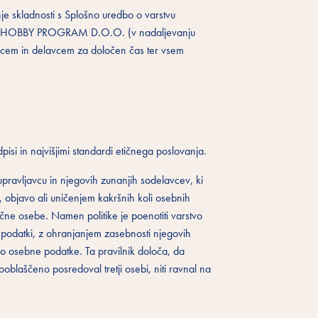
je skladnosti s Splošno uredbo o varstvu
akraft HOBBY PROGRAM D.O.O. (v nadaljevanju
cem in delavcem za določen čas ter vsem
isi in najvišjimi standardi etičnega poslovanja.
upravljavcu in njegovih zunanjih sodelavcev, ki
 objavo ali uničenjem kakršnih koli osebnih
ične osebe. Namen politike je poenotiti varstvo
podatki, z ohranjanjem zasebnosti njegovih
ejo osebne podatke. Ta pravilnik določa, da
ščeno posredoval tretji osebi, niti ravnal na