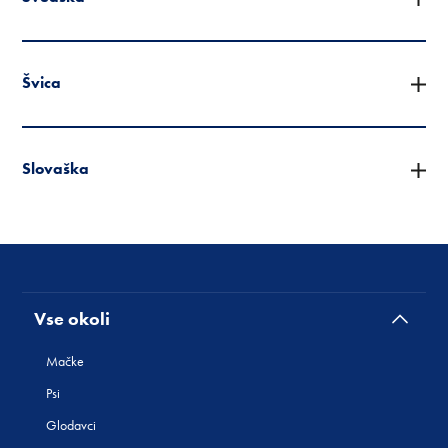
Švica
Slovaška
Vse okoli
Mačke
Psi
Glodavci